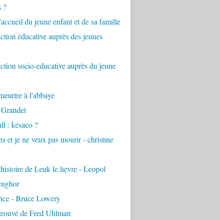
s ?
accueil du jeune enfant et de sa famille
tion éducative auprès des jeunes
tion socio-educative auprès du jeune
eurtre à l'abbaye
 Grandet
ll : késaco ?
ns et je ne veux pas mourir - christine
 histoire de Leuk le lievre - Leopol
enghor
rice - Bruce Lowery
etrouvé de Fred Uhlman