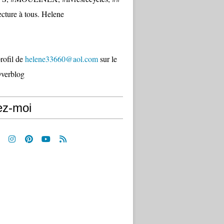
cture à tous. Helene
profil de
helene33660@aol.com
sur le
Overblog
ez-moi