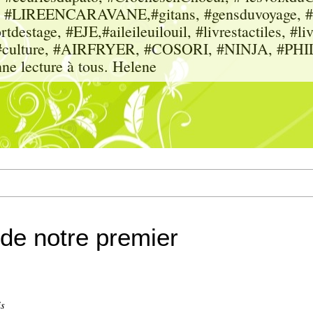
sme, #LIREENCARAVANE,#gitans, #gensduvoyage, #sc
tdestage, #EJE,#aileileuilouil, #livrestactiles, #li
rs, #culture, #AIRFRYER, #COSORI, #NINJA, #P
nne lecture à tous. Helene
de notre premier
is