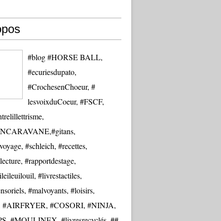
opos
#blog #HORSE BALL,
#ecuriesdupato,
#CrochesenChoeur, #
lesvoixduCoeur, #FSCF,
trelillettrisme,
NCARAVANE,#gitans,
oyage, #schleich, #recettes,
lecture, #rapportdestage,
eileuilouil, #livrestactiles,
nsoriels, #malvoyants, #loisirs,
re, #AIRFRYER, #COSORI, #NINJA,
S, #MOULINEX, #livresrecyclés, ##