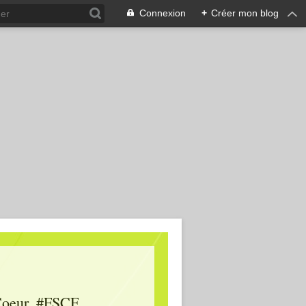
Connexion
+
Créer mon blog
oeur, #FSCF,