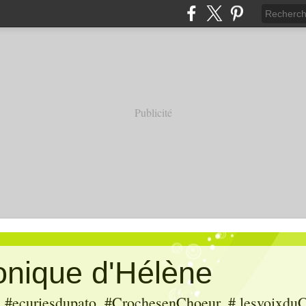
Publicité
ronique d'Hélène
ecuriesdupato, #CrochesenChoeur, # lesvoixduC