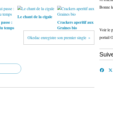
Bonne le
Le chant de la cigale
 passe :
Crackers aperitif aux
du temps
Graines bio
Voir le 
portail 
Okedac enregistre son premier single
Suiv