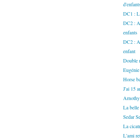
d'enfant
DC1 : L'
DC2 : Ac
enfants
DC2 : Ac
enfant
Double m
Eugénie
Horse ba
J'ai 15 a
Arnothy
La belle
Sedar S
La cicat
L'ami r