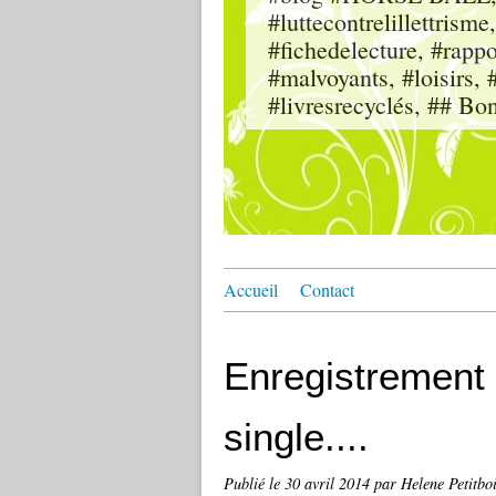
#luttecontrelillettri
#fichedelecture, #rappor
#malvoyants, #loisi
#livresrecyclés, ## Bo
Accueil
Contact
Enregistrement 
single....
Publié le
30 avril 2014
par Helene Petitbo