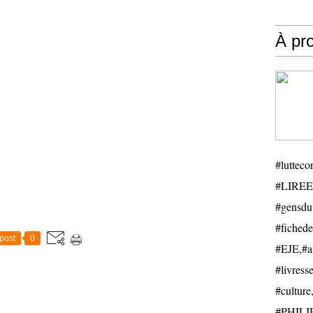
À pr
#luttecon
#LIREE
#gensduv
#fichede
post
0
#EJE,#ail
#livresse
#cultu
#PHILIP