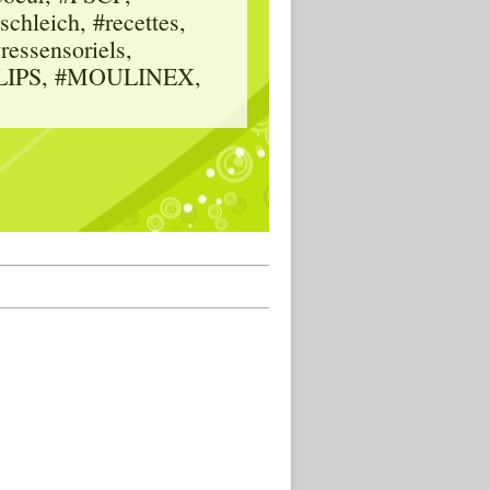
hleich, #recettes,
vressensoriels,
HILIPS, #MOULINEX,