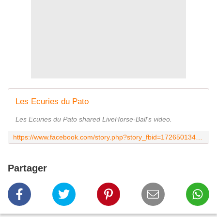
Les Ecuries du Pato
Les Ecuries du Pato shared LiveHorse-Ball's video.
https://www.facebook.com/story.php?story_fbid=1726501347430844&id=691028397644816
Partager