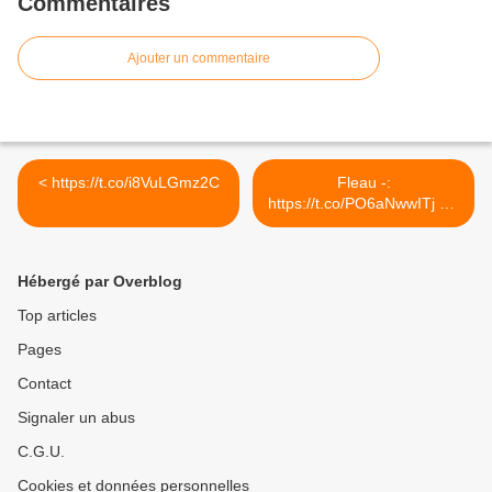
Commentaires
Ajouter un commentaire
< https://t.co/i8VuLGmz2C
Fleau -:
https://t.co/PO6aNwwITj via
@YouTube >
Hébergé par Overblog
Top articles
Pages
Contact
Signaler un abus
C.G.U.
Cookies et données personnelles