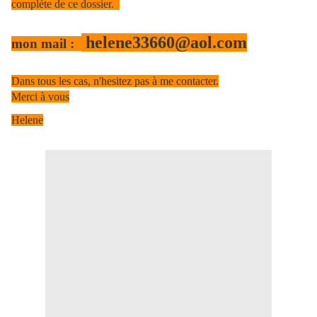
complète de ce dossier.
helene33660@aol.com
mon mail :
Dans tous les cas, n'hesitez pas à me contacter.
Merci à vous
Helene