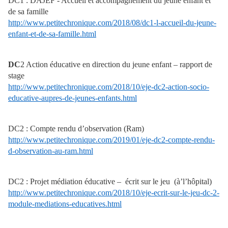
DC1 : DAJEF - Accueil et accompagnement du jeune enfant et
de sa famille
http://www.petitechronique.com/2018/08/dc1-l-accueil-du-jeune-
enfant-et-de-sa-famille.html
DC
2 Action éducative en direction du jeune enfant – rapport de
stage
http://www.petitechronique.com/2018/10/eje-dc2-action-socio-
educative-aupres-de-jeunes-enfants.html
DC2 : Compte rendu d’observation (Ram)
http://www.petitechronique.com/2019/01/eje-dc2-compte-rendu-
d-observation-au-ram.html
DC2 : Projet médiation éducative – écrit sur le jeu (à’l’hôpital)
http://www.petitechronique.com/2018/10/eje-ecrit-sur-le-jeu-dc-2-
module-mediations-educatives.html