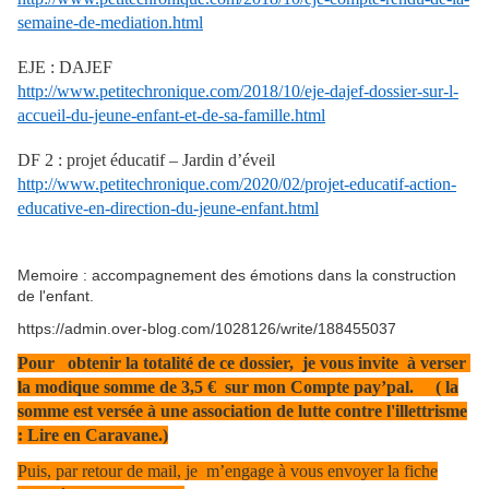
semaine-de-mediation.html
EJE : DAJEF
http://www.petitechronique.com/2018/10/eje-dajef-dossier-sur-l-
accueil-du-jeune-enfant-et-de-sa-famille.html
DF 2 : projet éducatif – Jardin d’éveil
http://www.petitechronique.com/2020/02/projet-educatif-action-
educative-en-direction-du-jeune-enfant.html
Memoire : accompagnement des émotions dans la construction
de l'enfant.
https://admin.over-blog.com/1028126/write/188455037
Pour obtenir la totalité de ce dossier, je vous invite à verser
la modique somme de 3,5 € sur mon Compte pay’pal. ( la
somme est versée à une association de lutte contre l'illettrisme
: Lire en Caravane.)
Puis, par retour de mail, je m’engage à vous envoyer la fiche