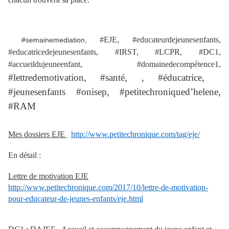
#EJE, #educateurdejeunesenfants,
#semainemediation,
#educatricedejeunesenfants, #IRST, #LCPR, #DC1,
#accueildujeuneenfant, #domainedecompétence1,
#lettredemotivation, #santé, , #éducatrice,
#jeunesenfants #onisep, #petitechroniqued’helene,
#RAM
Mes dossiers EJE
http://www.petitechronique.com/tag/eje/
En détail :
Lettre de motivation EJE
http://www.petitechronique.com/2017/10/lettre-de-motivation-
pour-educateur-de-jeunes-enfants/eje.html