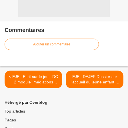
Commentaires
Ajouter un commentaire
< EJE : Ecrit sur le jeu - DC
EJE : DAJEF Dossier sur
2 module" médiations
l'accueil du jeune enfant et
educatives"
de sa famille >
Hébergé par Overblog
Top articles
Pages