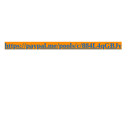
https://paypal.me/pools/c/884L4qGBJy