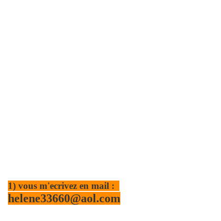
1) vous m'ecrivez en mail :
helene33660@aol.com