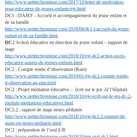
http://www.petitechronique.com/2017/10/lettre-de-motivation-
pour-educateur-de-jeunes-enfants/eje.html
DC1 : DAJEF - Accueil et accompagnement du jeune enfant et
de sa famille
http://www.petitechronique.com/2018/08/dc1-l-accueil-du-jeune-
enfant-et-de-sa-famille.html
DC
2 Action éducative en direction du jeune enfant – rapport de
stage
http://www.petitechronique.com/2018/10/eje-dc2-action-socio-
educative-aupres-de-jeunes-enfants.html
DC2 : Compte rendu d’observation (Ram)
http://www.petitechronique.com/2019/01/eje-dc2-compte-rendu-
d-observation-au-ram.html
DC2 : Projet médiation éducative – écrit sur le jeu (à’l’hôpital)
http://www.petitechronique.com/2018/10/eje-ecrit-sur-le-jeu-dc-2-
module-mediations-educatives.html
DC2.2 : rapport de stage neuro pédiatrie
http://www.petitechronique.com/2018/10/eje-dc2.2-rapport-de-
stage-en-neuro-pediatrie.html
DC2 : préparation de l’oral EJE
http://www.petitechronique.com/2018/10/eje-oral-dc2.html