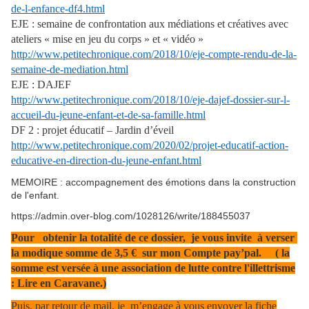
de-l-enfance-df4.html
EJE : semaine de confrontation aux médiations et créatives avec
ateliers « mise en jeu du corps » et « vidéo »
http://www.petitechronique.com/2018/10/eje-compte-rendu-de-la-
semaine-de-mediation.html
EJE : DAJEF
http://www.petitechronique.com/2018/10/eje-dajef-dossier-sur-l-
accueil-du-jeune-enfant-et-de-sa-famille.html
DF 2 : projet éducatif – Jardin d’éveil
http://www.petitechronique.com/2020/02/projet-educatif-action-
educative-en-direction-du-jeune-enfant.html
MEMOIRE : accompagnement des émotions dans la construction
de l'enfant.
https://admin.over-blog.com/1028126/write/188455037
Pour obtenir la totalité de ce dossier, je vous invite à verser
la modique somme de 3,5 € sur mon Compte pay’pal. ( la
somme est versée à une association de lutte contre l'illettrisme
: Lire en Caravane.)
Puis, par retour de mail, je m’engage à vous envoyer la fiche