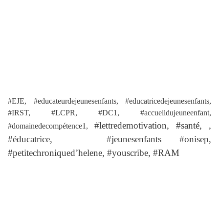
#EJE, #educateurdejeunesenfants, #educatricedejeunesenfants,
#IRST, #LCPR, #DC1, #accueildujeuneenfant,
#lettredemotivation, #santé, ,
#domainedecompétence1,
#éducatrice, #jeunesenfants #onisep,
#petitechroniqued’helene, #youscribe, #RAM