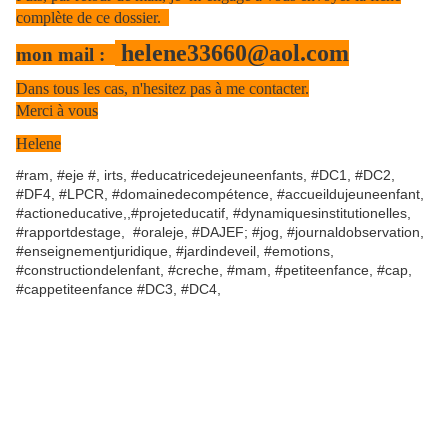
complète de ce dossier.
helene33660@aol.com
mon mail :
Dans tous les cas, n'hesitez pas à me contacter.
Merci à vous
Helene
#ram, #eje #, irts, #educatricedejeuneenfants, #DC1, #DC2,
#DF4, #LPCR, #domainedecompétence, #accueildujeuneenfant,
#actioneducative,,#projeteducatif, #dynamiquesinstitutionelles,
#rapportdestage, #oraleje, #DAJEF; #jog, #journaldobservation,
#enseignementjuridique, #jardindeveil, #emotions,
#constructiondelenfant, #creche, #mam, #petiteenfance, #cap,
#cappetiteenfance #DC3, #DC4,