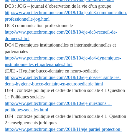
DC3 : JOG – journal d’observation de la vie d’un groupe
http://www.petitechronique.com/2018/10/eje-dc3-communication-
professionnelle-jog.html
DC3 communication professionnelle
http://www.petitechronique.com/2018/10/eje-dc3-recueil-de-
donnees.html
DC4 Dynamiques institutionnelles et interinstitutionnelles et
partenariales
http://www.petitechronique.com/2018/10/eje-dc4-dynamiques-
institutionnelles-et-partenariales.html
(EJE) - Hygiène bucco-dentaire en neuro-pédiatrie
http://www.petitechronique.com/2018/10/eje-dossier-sante-les-
dents-hygiene-bucco-dentaire-en-neuropediatrie.html
DF4 : contexte politique et cadre de l’action sociale 4.1 Question
1 : Politiques sociales
http://www.petitechronique.com/2018/10/eje-questions-1-
politiques-sociales.html
DF4 : contexte politique et cadre de l’action sociale 4.1 Question
2 : enseignements juridiques
http://www.petitechronique.com/2018/11/eje-partiel-protection-