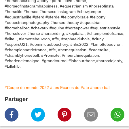
#horsebackriding #pony #pferd #love #horse,
#horseofinstagramhappiness, #equestrianism #horseofinsta
#horselife #horses #horsesofinstagram #showjumper
#equestrianlife #pferd #pferde #feiponyforsale #feipony
#equestrianphotography #horseoftheday #equestrian
#horseballorg #chevaux #equine #horsepower #equestrianstyle
#horselover #horse #horseriding, #kepitalia , #championdefrance,
#elite, , #lamottebeuvron, #ffe, #raphaeldubois, #cluny,
#espoirsU21, #dominiquebouchery, #nhs2022, #lamottebeuvron,
#championnatdefrance, #ffe, #hemequitation, #cadetelite,
#chamblyhorseball, #Promixte, #meurchinequitation,
#charlenelemoigne, #grandtournoi,#loiresurrhone,#harasdejardy,
#Lillehlb,
#Coupe du monde 2022
#Les Ecuries du Pato
#horse ball
Partager