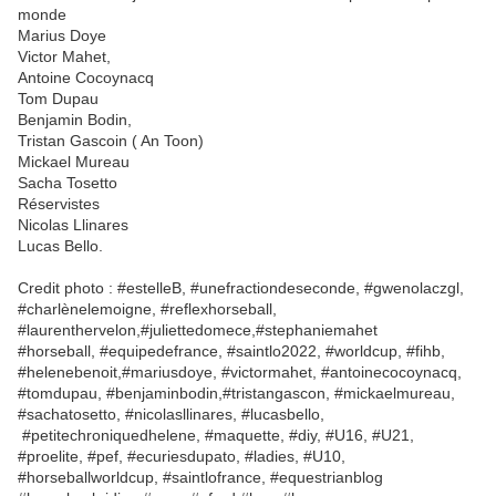
monde
Marius Doye
Victor Mahet,
Antoine Cocoynacq
Tom Dupau
Benjamin Bodin,
Tristan Gascoin ( An Toon)
Mickael Mureau
Sacha Tosetto
Réservistes
Nicolas Llinares
Lucas Bello.
Credit photo : #estelleB, #unefractiondeseconde, #gwenolaczgl,
#charlènelemoigne, #reflexhorseball,
#laurenthervelon,#juliettedomece,#stephaniemahet
#horseball, #equipedefrance, #saintlo2022, #worldcup, #fihb,
#helenebenoit,#mariusdoye, #victormahet, #antoinecocoynacq,
#tomdupau, #benjaminbodin,#tristangascon, #mickaelmureau,
#sachatosetto, #nicolasllinares, #lucasbello,
#petitechroniquedhelene, #maquette, #diy, #U16, #U21,
#proelite, #pef, #ecuriesdupato, #ladies, #U10,
#horseballworldcup, #saintlofrance, #equestrianblog