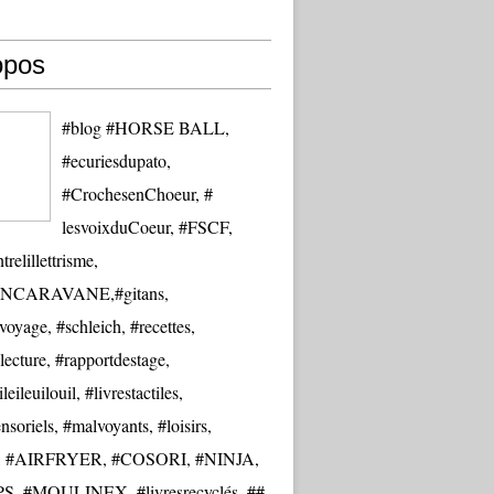
opos
#blog #HORSE BALL,
#ecuriesdupato,
#CrochesenChoeur, #
lesvoixduCoeur, #FSCF,
trelillettrisme,
NCARAVANE,#gitans,
oyage, #schleich, #recettes,
lecture, #rapportdestage,
eileuilouil, #livrestactiles,
nsoriels, #malvoyants, #loisirs,
re, #AIRFRYER, #COSORI, #NINJA,
S, #MOULINEX, #livresrecyclés, ##