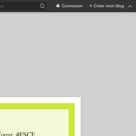
Connexion
+
Créer mon blog
oeur, #FSCF,