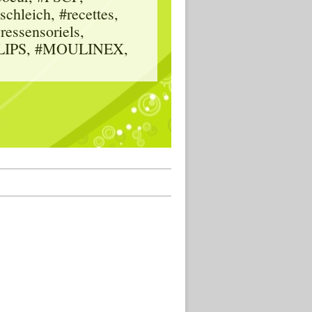
hleich, #recettes,
vressensoriels,
HILIPS, #MOULINEX,