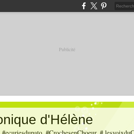
Publicité
ronique d'Hélène
ecuriesdupato, #CrochesenChoeur, # lesvoixduC