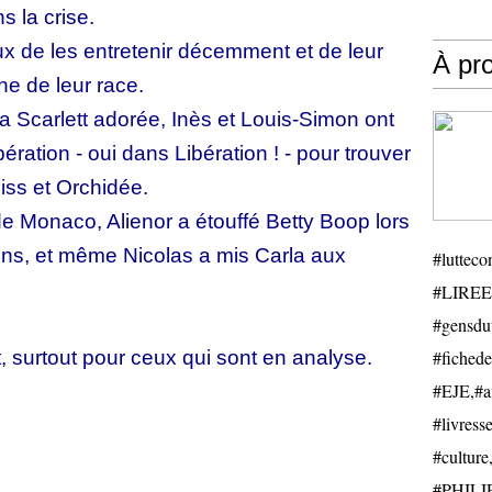
 la crise.
eux de les entretenir décemment et de leur
À pr
ne de leur race.
a Scarlett adorée, Inès et Louis-Simon ont
ration - oui dans Libération ! - pour trouver
ss et Orchidée.
de Monaco, Alienor a étouffé Betty Boop lors
ens, et même Nicolas a mis Carla aux
#luttecon
#LIREE
#gensduv
t, surtout pour ceux qui sont en analyse.
#fichede
#EJE,#ail
#livresse
#cultu
#PHILIP