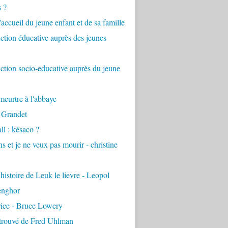
s ?
accueil du jeune enfant et de sa famille
tion éducative auprès des jeunes
tion socio-educative auprès du jeune
eurtre à l'abbaye
 Grandet
ll : késaco ?
ns et je ne veux pas mourir - christine
 histoire de Leuk le lievre - Leopol
enghor
rice - Bruce Lowery
etrouvé de Fred Uhlman