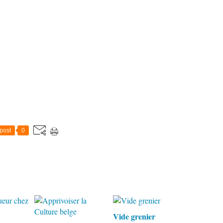
post
0
Vide grenier