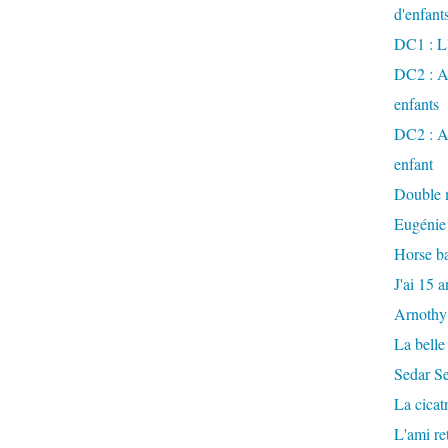
d'enfant
DC1 : L'
DC2 : Ac
enfants
DC2 : Ac
enfant
Double m
Eugénie
Horse ba
J'ai 15 a
Arnothy
La belle
Sedar S
La cicat
L'ami r