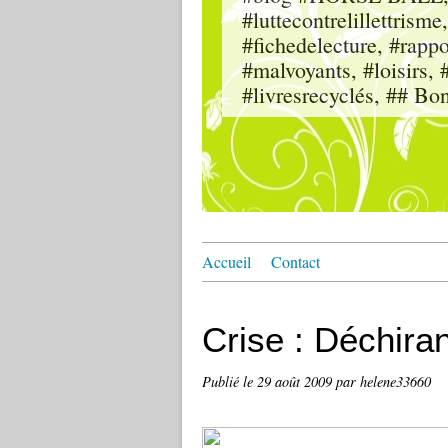
#luttecontrelillettri
#fichedelecture, #rappor
#malvoyants, #loisi
#livresrecyclés, ## Bo
Accueil
Contact
Crise : Déchira
Publié le
29 août 2009
par helene33660