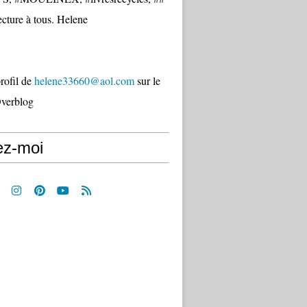
cture à tous. Helene
profil de
helene33660@aol.com
sur le
Overblog
ez-moi