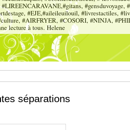
sme, #LIREENCARAVANE,#gitans, #gensduvoyage, #sc
tdestage, #EJE,#aileileuilouil, #livrestactiles, #li
rs, #culture, #AIRFRYER, #COSORI, #NINJA, #P
nne lecture à tous. Helene
ntes séparations