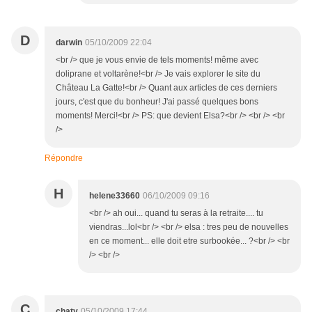
D
darwin
05/10/2009 22:04
<br /> que je vous envie de tels moments! même avec
doliprane et voltarène!<br /> Je vais explorer le site du
Château La Gatte!<br /> Quant aux articles de ces derniers
jours, c'est que du bonheur! J'ai passé quelques bons
moments! Merci!<br /> PS: que devient Elsa?<br /> <br /> <br
/>
Répondre
H
helene33660
06/10/2009 09:16
<br /> ah oui... quand tu seras à la retraite.... tu
viendras...lol<br /> <br /> elsa : tres peu de nouvelles
en ce moment... elle doit etre surbookée... ?<br /> <br
/> <br />
C
chaty
05/10/2009 17:44