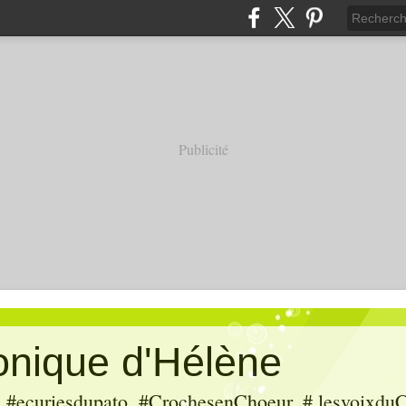
Publicité
ronique d'Hélène
ecuriesdupato, #CrochesenChoeur, # lesvoixduC