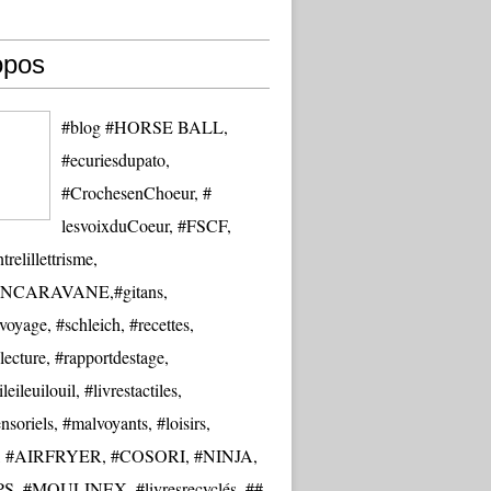
opos
#blog #HORSE BALL,
#ecuriesdupato,
#CrochesenChoeur, #
lesvoixduCoeur, #FSCF,
trelillettrisme,
NCARAVANE,#gitans,
oyage, #schleich, #recettes,
lecture, #rapportdestage,
eileuilouil, #livrestactiles,
nsoriels, #malvoyants, #loisirs,
re, #AIRFRYER, #COSORI, #NINJA,
S, #MOULINEX, #livresrecyclés, ##