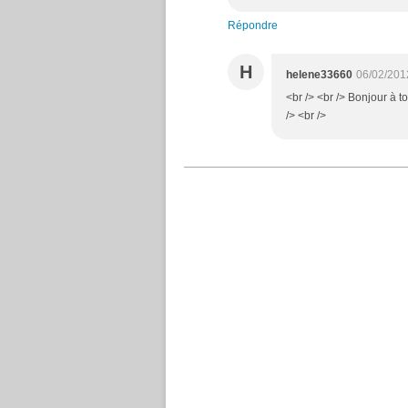
Répondre
H
helene33660
06/02/201
<br /> <br /> Bonjour à t
/> <br />