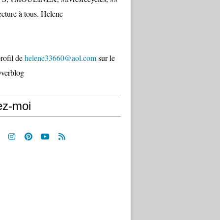
cture à tous. Helene
profil de
helene33660@aol.com
sur le
Overblog
ez-moi