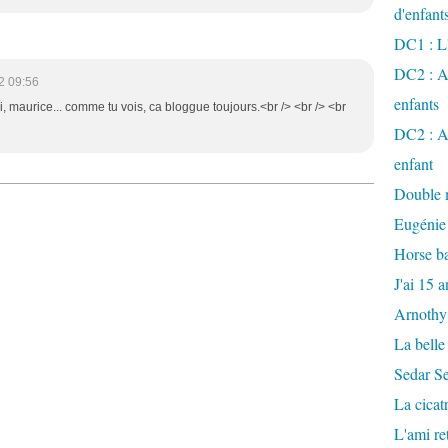
d'enfant
DC1 : L'
DC2 : Ac
2 09:56
enfants
oi, maurice... comme tu vois, ca bloggue toujours.<br /> <br /> <br
DC2 : Ac
enfant
Double m
Eugénie
Horse ba
J'ai 15 a
Arnothy
La belle
Sedar S
La cicat
L'ami r