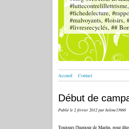
#luttecontrelillettri
#fichedelecture, #rappor
#malvoyants, #loisi
#livresrecyclés, ## Bo
Accueil
Contact
Début de camp
Publié le
2 février 2012
par helene33660
Toujours l'humour de Martin, pour illus