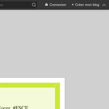
Connexion
+
Créer mon blog
oeur, #FSCF,