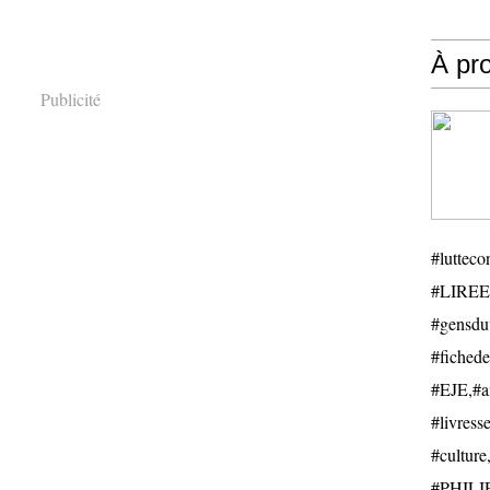
À pr
Publicité
#luttecon
#LIREE
#gensduv
#fichede
#EJE,#ail
#livresse
#cultu
#PHILIP