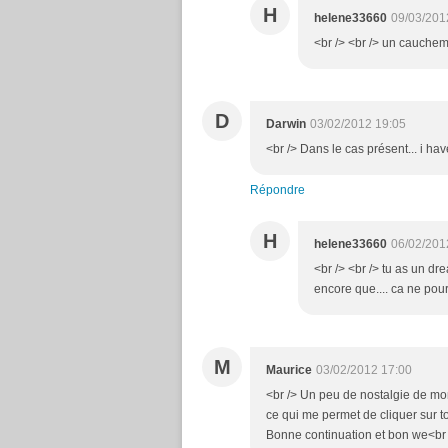
H
helene33660
09/03/201
<br /> <br /> un cauchema
D
Darwin
03/02/2012 19:05
<br /> Dans le cas présent... i h
Répondre
H
helene33660
06/02/201
<br /> <br /> tu as un dr
encore que.... ca ne pourra
M
Maurice
03/02/2012 17:00
<br /> Un peu de nostalgie de mon
ce qui me permet de cliquer sur ton
Bonne continuation et bon we<br /