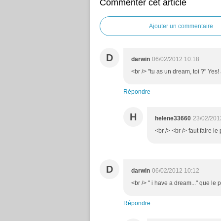
Commenter cet article
Ajouter un commentaire
D
darwin
06/02/2012 10:18
<br /> "tu as un dream, toi ?" Yes
Répondre
H
helene33660
23/02/201
<br /> <br /> faut faire le
D
darwin
06/02/2012 10:12
<br /> " i have a dream..." que le 
Répondre