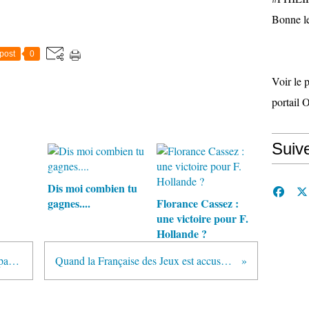
Bonne le
post
0
Voir le 
portail 
Suiv
Dis moi combien tu
gagnes....
Florance Cassez :
une victoire pour F.
Hollande ?
Comment faire quand on ne peut pas avoir d'enfants ?
Quand la Française des Jeux est accusée de manipulation