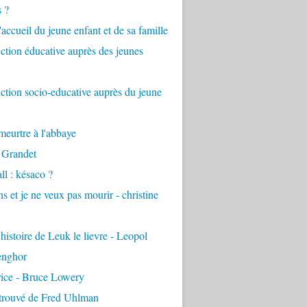
s ?
accueil du jeune enfant et de sa famille
tion éducative auprès des jeunes
tion socio-educative auprès du jeune
eurtre à l'abbaye
 Grandet
ll : késaco ?
ns et je ne veux pas mourir - christine
 histoire de Leuk le lievre - Leopol
enghor
rice - Bruce Lowery
etrouvé de Fred Uhlman