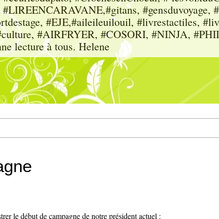
sme, #LIREENCARAVANE,#gitans, #gensduvoyage, #sc
tdestage, #EJE,#aileileuilouil, #livrestactiles, #li
rs, #culture, #AIRFRYER, #COSORI, #NINJA, #P
nne lecture à tous. Helene
agne
trer le début de campagne de notre président actuel :