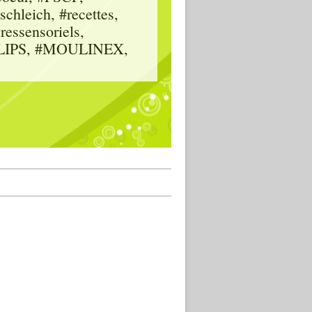
hleich, #recettes,
vressensoriels,
HILIPS, #MOULINEX,