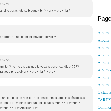
2 09:22
r si le parachute se bloque.<br /> <br /> <br /> <br />
Page
Album -
ave a dream... absolument inavouable!<br />
Album - 
Album -
Album 
2 09:56
Album - 
eam, toi ? ne me dis pas que tu veux te porter candidat ????
Album - 
it etre pire...lol<br /> <br /> <br /> <br />
Album - 
Album -
C'était 
 ancien blog, je relis les anciens commentaires laissés dessus,
TARDY
 lien et de venir te faire un petit coucou !<br /> <br /> <br />
Comment 
> <br /> <br /> Amitiés<br />