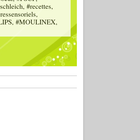
hleich, #recettes,
vressensoriels,
HILIPS, #MOULINEX,