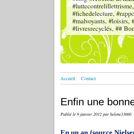
#luttecontrelillettri
#fichedelecture, #rappor
#malvoyants, #loisi
#livresrecyclés, ## Bo
Accueil
Contact
Enfin une bonne
Publié le
9 janvier 2012
par helene33660
En un an
(source Nielse