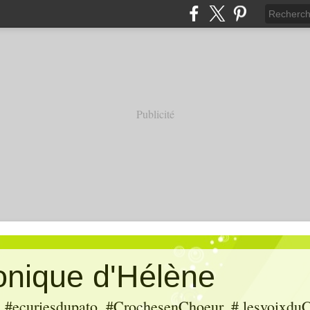
Publicité
ronique d'Hélène
ecuriesdupato, #CrochesenChoeur, # lesvoixduC