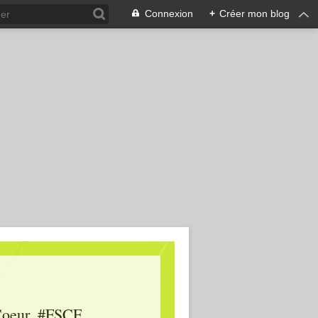
Connexion
+
Créer mon blog
oeur, #FSCF,