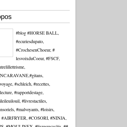
opos
#blog #HORSE BALL,
#ecuriesdupato,
#CrochesenChoeur, #
lesvoixduCoeur, #FSCF,
trelillettrisme,
NCARAVANE,#gitans,
oyage, #schleich, #recettes,
lecture, #rapportdestage,
eileuilouil, #livrestactiles,
nsoriels, #malvoyants, #loisirs,
re, #AIRFRYER, #COSORI, #NINJA,
S, #MOULINEX, #livresrecyclés, ##