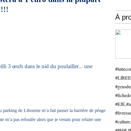
!!!
À pr
illi 3 œufs dans le nid du poulailler... une
#luttecon
#LIREE
#gensduv
#fichede
#EJE,#ail
 du parking de Libourne m’a fait passer la barrière de péage
#livresse
 ne m’a pas refoulée alors que je venais pour refaire une
#cultu
#PHILIP