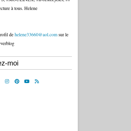
cture à tous. Helene
profil de
helene33660@aol.com
sur le
Overblog
ez-moi