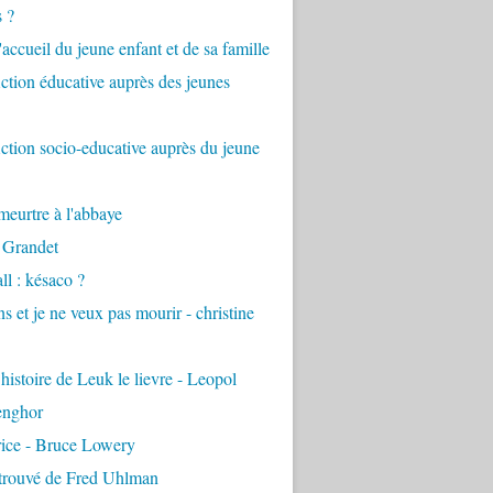
s ?
accueil du jeune enfant et de sa famille
tion éducative auprès des jeunes
tion socio-educative auprès du jeune
eurtre à l'abbaye
 Grandet
ll : késaco ?
ns et je ne veux pas mourir - christine
 histoire de Leuk le lievre - Leopol
enghor
rice - Bruce Lowery
etrouvé de Fred Uhlman