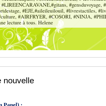
sme, #LIREENCARAVANE,#gitans, #gensduvoyage, #sc
tdestage, #EJE,#aileileuilouil, #livrestactiles, #li
rs, #culture, #AIRFRYER, #COSORI, #NINJA, #P
nne lecture à tous. Helene
 nouvelle
n Panel) :