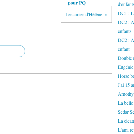
pour PQ
d'enfant
DC1 : L'
Les amies d'Hélène
DC2 : Ac
enfants
DC2 : Ac
enfant
Double m
Eugénie
Horse ba
J'ai 15 a
Arnothy
La belle
Sedar S
La cicat
L'ami r