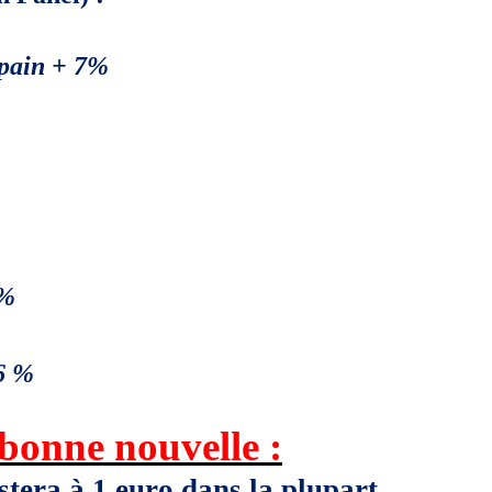
pain + 7%
 %
26 %
bonne nouvelle :
stera à 1 euro dans la plupart