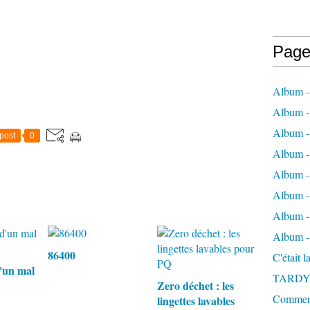
Page
Album -
Album - 
Album -
post
0
Album 
Album - 
Album - 
Album - 
Album -
86400
C'était 
'un mal
TARDY
Zero déchet : les
Comment 
lingettes lavables