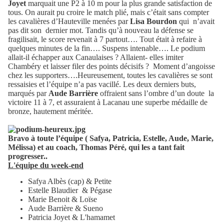
Joyet
marquait une P2 à 10 m pour la plus grande satisfaction de
tous. On aurait pu croire le match plié, mais c’était sans compter
les cavalières d’Hauteville menées par
Lisa Bourdon
qui
n’avait
pas dit son dernier mot. Tandis qu’à nouveau la défense se
fragilisait, le score revenait à 7 partout…. Tout était à refaire à
quelques minutes de la fin…. Suspens intenable…. Le podium
allait-il échapper aux Canaulaises ? Allaient- elles imiter
Chambéry et laisser filer des points décisifs ?
Moment d’angoisse
chez les supporters….Heureusement, toutes les cavalières se sont
ressaisies et l’équipe n’a pas vacillé. Les deux derniers buts,
marqués par
Aude Barrière
offraient sans l’ombre d’un doute
la
victoire 11 à 7, et assuraient à Lacanau une superbe médaille de
bronze, hautement méritée.
Bravo à toute l’équipe ( Safya, Patricia, Estelle, Aude, Marie,
Mélissa) et au coach, Thomas Péré, qui les a tant fait
progresser..
L'équipe du week-end
Safya Albès (cap) & Petite
Estelle Blaudier
& Pégase
Marie Benoit & Loïse
Aude Barrière & Sueno
Patricia Joyet
&
L'hamamet