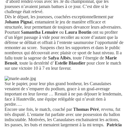
d’abord rendez-vous avec les 3è du championnat, que les
joueuses n’avaient jamais battues à ce jour. C’est dire si le
challenge était relevé.
Dès le départ, les joueuses, coachées exceptionnellement par
Johann Pigna
l, entamaient le jeu de manière efficace et
structurée, leur permettant de toujours devancer leurs adversaires.
Pourtant
Samantha Lemaire
ou
Laura Boutin
ont su profiter
d’un léger passage à vide pour recoller au score d’autant que la
défense se délitait et offrait à l’entente saumuroise l’opportunité de
remonter au score.
Suspens chez les supporters et dans le public
nombreux qui découvrait avec plaisir ce sport de haut niveau. Il a
fallu toute la sagesse de
Safya Albès
, toute l’énergie de
Marie
Benoit
, toute la dextérité d’
Estelle Blaudier
pour clore le match
sur une victoire 10 à 7 en leur faveur.
Sur le papier, pour leur plus grand bonheur, les Canaulaises
venaient de s’emparer du podium, grace à un goal-average
important en leur faveur … Restait à ne pas déjouer le lendemain,
face à Hauteville, une équipe relégable qui n’avait rien à
perdre….
Encore une fois, le match, coaché par
Thomas Péré
,
revenu
, fut
très disputé. L’entame fut parfaite avec une possession du ballon
indiscutable. Motivées, les Canaulaises enchainaient les actions,
les passes, les buts et menaient largement à la mi temps.
Patricia