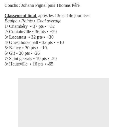
Coachs : Johann Pignal puis Thomas Péré
Classement final
après
les 13e et 14e journées
Équipe • Points • Goal average
1/ Chambéry
• 37 pts • +32
2/ Coutainville • 36 pts • +29
3/ Lacanau
• 32 pts • +30
4/ Ouest horse ball • 32 pts • +10
5/ Nancy • 30 pts • +19
6/ Gif • 20 pts • -26
7/ Saint gervais • 19 pts • -29
8/ Hauteville
• 16 pts • -65