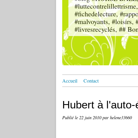
#luttecontrelillettri
#fichedelecture, #rappor
#malvoyants, #loisi
#livresrecyclés, ## Bo
Accueil
Contact
Hubert à l'auto
Publié le
22 juin 2010
par helene33660