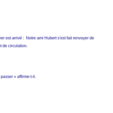
ver est arrivé : Notre ami Hubert s'est fait renvoyer de
 de circulation.
asser » affirme-t-il.