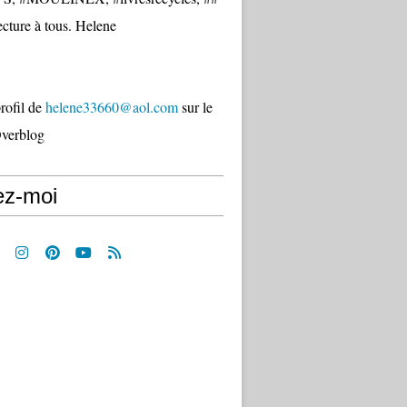
cture à tous. Helene
profil de
helene33660@aol.com
sur le
Overblog
ez-moi