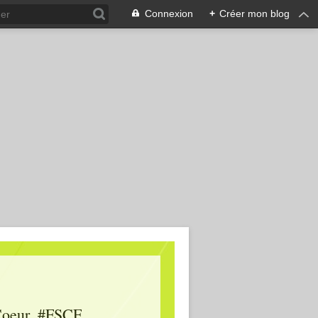
Connexion
+
Créer mon blog
oeur, #FSCF,