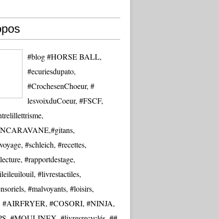
opos
#blog #HORSE BALL,
#ecuriesdupato,
#CrochesenChoeur, #
lesvoixduCoeur, #FSCF,
trelillettrisme,
NCARAVANE,#gitans,
oyage, #schleich, #recettes,
lecture, #rapportdestage,
eileuilouil, #livrestactiles,
nsoriels, #malvoyants, #loisirs,
re, #AIRFRYER, #COSORI, #NINJA,
S, #MOULINEX, #livresrecyclés, ##