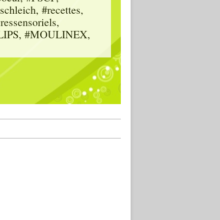
hleich, #recettes,
vressensoriels,
HILIPS, #MOULINEX,