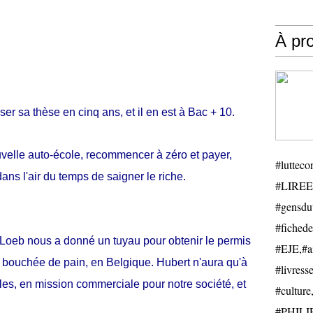
À pr
ser sa thèse en cinq ans, et il en est à Bac + 10.
velle auto-école, recommencer à zéro et payer,
#luttecon
dans l'air du temps de saigner le riche.
#LIREE
#gensduv
#fichede
Loeb nous a donné un tuyau pour obtenir le permis
#EJE,#ail
bouchée de pain, en Belgique. Hubert n'aura qu'à
#livresse
lles, en mission commerciale pour notre société, et
#cultu
#PHILIP