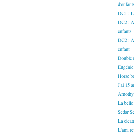
d'enfant
DC1 : L'
DC2 : Ac
enfants
DC2 : Ac
enfant
Double m
Eugénie
Horse ba
J'ai 15 a
Arnothy
La belle
Sedar S
La cicat
L'ami r