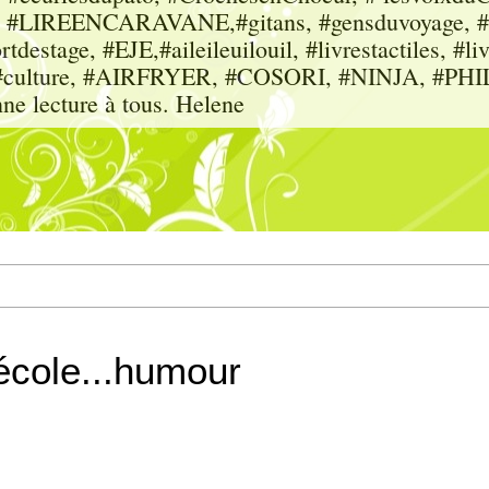
sme, #LIREENCARAVANE,#gitans, #gensduvoyage, #sc
tdestage, #EJE,#aileileuilouil, #livrestactiles, #li
rs, #culture, #AIRFRYER, #COSORI, #NINJA, #P
nne lecture à tous. Helene
-école...humour