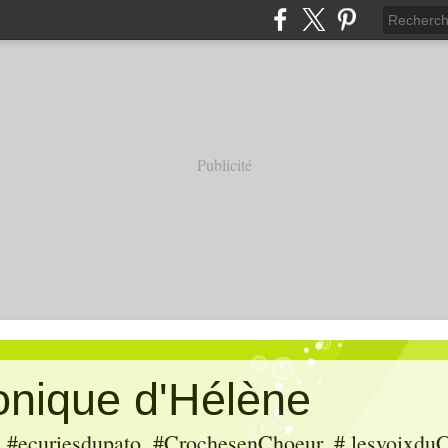
Publicité
ronique d'Hélène
ecuriesdupato, #CrochesenChoeur, # lesvoixduC