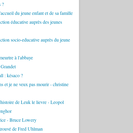
s ?
accueil du jeune enfant et de sa famille
tion éducative auprès des jeunes
tion socio-educative auprès du jeune
eurtre à l'abbaye
 Grandet
ll : késaco ?
ns et je ne veux pas mourir - christine
 histoire de Leuk le lievre - Leopol
enghor
rice - Bruce Lowery
etrouvé de Fred Uhlman