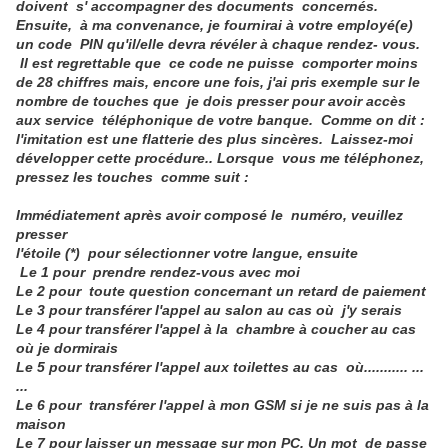
doivent s' accompagner des documents
concernés.
Ensuite, à ma convenance, je fournirai à votre employé(e)
un code
PIN qu'il/elle devra révéler à chaque rendez- vous.
Il est regrettable que
ce code ne puisse comporter moins
de 28 chiffres mais, encore une fois, j'ai
pris exemple sur le
nombre de touches que je dois presser pour avoir accès
aux service téléphonique de votre banque.
Comme on dit :
l'imitation est une flatterie des plus sincères. Laissez-moi
développer cette procédure.. Lorsque vous me téléphonez,
pressez les touches
comme suit :
Immédiatement après avoir composé le numéro, veuillez
presser
l'étoile (*) pour sélectionner votre langue, ensuite
Le 1 pour prendre rendez-vous avec moi
Le 2 pour toute question concernant un retard de paiement
Le 3 pour transférer l'appel au salon au cas où j'y serais
Le 4 pour transférer l'appel à la chambre à coucher au cas
où je dormirais
Le 5 pour transférer l'appel aux toilettes au cas où........... ...
...
Le 6 pour transférer l'appel à mon GSM si je ne suis pas à la
maison
Le 7 pour laisser un message sur mon PC. Un mot de passe