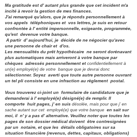
Ma gratitude est d' autant plus grande que cet incident m'a
incité à revoir la gestion de mes finances.
J'ai remarqué qu'alors, que je réponds personnellement à
vos appels
téléphoniques et vos lettres, je suis en retour
confrontée à l' entité impersonnelle, exigeante, programmée,
qu'est devenue votre banque.
A partir
d' aujourd'hui, je décide de ne négocier qu'avec
une personne de chair et d'os.
Les mensualités du prêt hypothécaire ne seront dorénavant
plus automatiques mais arriveront à votre banque par
chèques adressés personnellement et
confidentiellement à
un(e) employé(e) de votre banque que je devrai donc
sélectionner. Soyez averti que toute autre personne ouvrant
un tel pli consiste en une infraction au règlement postal.
Vous trouverez ci-joint un formulaire de candidature que je
demanderai à l' employé(e) désigné(e) de remplir. Il
comporte huit pages, j' en suis
désolée, mais pour que j' en
sache autant sur cet employé(e) que votre banque
en sait sur
moi, il n' y a pas d' alternative. Veuillez noter que
toutes les
pages de son dossier médical doivent être contresignées
par un
notaire, et que les détails obligatoires sur sa
situation financière
(revenus, dettes, capitaux, obligations)