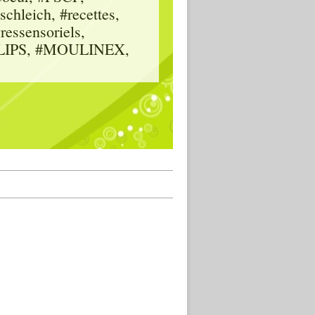
hleich, #recettes,
vressensoriels,
HILIPS, #MOULINEX,