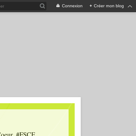
Connexion
+
Créer mon blog
oeur, #FSCF,