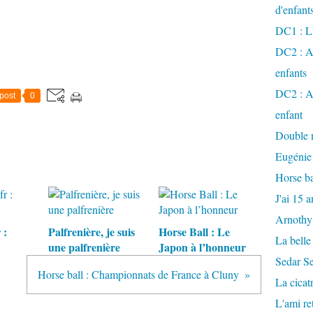
d'enfant
DC1 : L'
DC2 : Ac
enfants
DC2 : Ac
post
0
enfant
Double m
Eugénie
Horse ba
J'ai 15 a
Arnothy
 :
Palfrenière, je suis
Horse Ball : Le
La belle
une palfrenière
Japon à l’honneur
Sedar S
Horse ball : Championnats de France à Cluny
La cicat
L'ami r