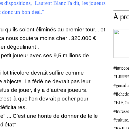
s dispositions,
Laurent Blanc l'a dit, les joueurs
est donc un bon deal."
À pr
u qu'ils soient éliminés au premier tour... et
 ça nous coutera moins cher .
320.000 €
er dégoulinant .
t petit joueur avec ses 9,5 millions de
#luttecon
illot tricolore devrait suffire comme
#LIREE
 abjecte. La fédé ne devrait pas leur
#gensduv
fus de jouer, il y a d'autres joueurs.
#fichede
'est là que l'on devrait piocher pour
#EJE,#ail
éficitaires.
#livresse
le" ... C'est une honte de donner de telle
#cultu
'état"
#PHILIP