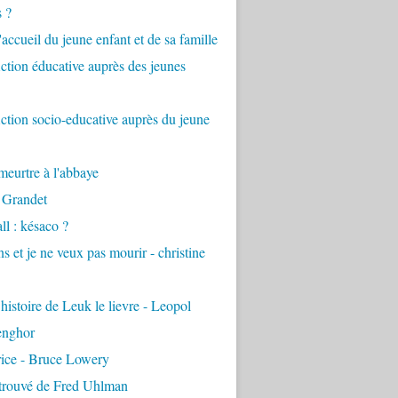
s ?
accueil du jeune enfant et de sa famille
tion éducative auprès des jeunes
tion socio-educative auprès du jeune
eurtre à l'abbaye
 Grandet
ll : késaco ?
ns et je ne veux pas mourir - christine
 histoire de Leuk le lievre - Leopol
enghor
rice - Bruce Lowery
etrouvé de Fred Uhlman