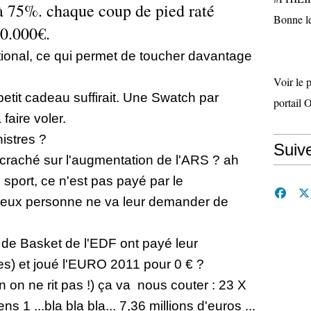
é à 75%. chaque coup de pied raté
Bonne le
10.000€.
ational, ce qui permet de toucher davantage
Voir le 
 petit cadeau suffirait. Une Swatch par
portail 
faire voler.
istres ?
Suiv
t craché sur l'augmentation de l'ARS ? ah
u sport, ce n'est pas payé par le
 à eux personne ne va leur demander de
 de Basket de l'EDF ont payé leur
s) et joué l'EURO 2011 pour 0 € ?
 on ne rit pas !) ça va
nous couter : 23 X
iens 1 ...bla bla bla... 7,36 millions d'euros ...