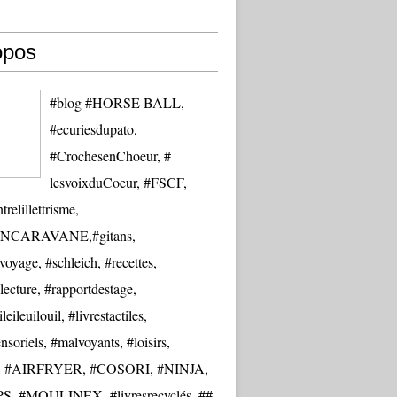
opos
#blog #HORSE BALL,
#ecuriesdupato,
#CrochesenChoeur, #
lesvoixduCoeur, #FSCF,
trelillettrisme,
NCARAVANE,#gitans,
oyage, #schleich, #recettes,
lecture, #rapportdestage,
eileuilouil, #livrestactiles,
nsoriels, #malvoyants, #loisirs,
re, #AIRFRYER, #COSORI, #NINJA,
S, #MOULINEX, #livresrecyclés, ##