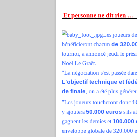
Et personne ne dit rien …
Les joueurs de
bénéficieront chacun
de 320.00
tournoi, a annoncé jeudi le prési
Noël Le Graët.
"La négociation s'est passée dan
L'objectif technique et fédé
de finale
, on a été plus génére
"Les joueurs toucheront donc
1
y ajoutera
50.000 euros
s'ils 
gagnent les demies et
100.000 
enveloppe globale de 320.000 eu