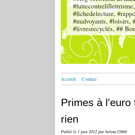
#luttecontrelillettri
#fichedelecture, #rappor
#malvoyants, #loisi
#livresrecyclés, ## Bo
Accueil
Contact
Primes à l'euro 
rien
Publié le
1 juin 2012
par helene33660