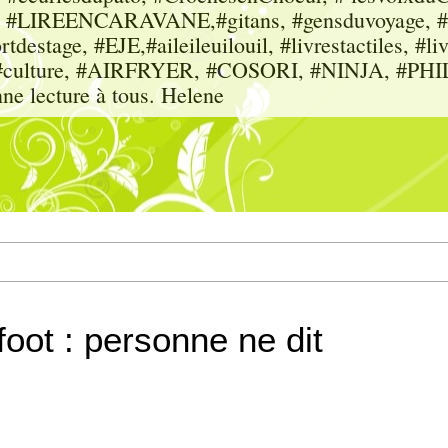
sme, #LIREENCARAVANE,#gitans, #gensduvoyage, #sc
tdestage, #EJE,#aileileuilouil, #livrestactiles, #li
rs, #culture, #AIRFRYER, #COSORI, #NINJA, #P
nne lecture à tous. Helene
foot : personne ne dit