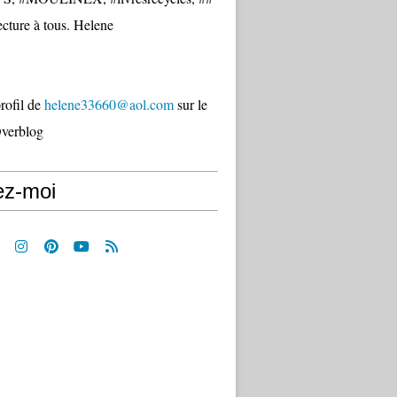
cture à tous. Helene
profil de
helene33660@aol.com
sur le
Overblog
ez-moi