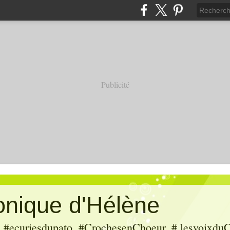
Publicité
ronique d'Hélène
ecuriesdupato, #CrochesenChoeur, # lesvoixduC