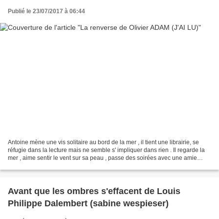
Publié le 23/07/2017 à 06:44
Antoine mène une vis solitaire au bord de la mer , il tient une librairie, se
réfugie dans la lecture mais ne semble s' impliquer dans rien . Il regarde la
mer , aime sentir le vent sur sa peau , passe des soirées avec une amie
jusqu' au jour où on annonce...
Avant que les ombres s'effacent de Louis
Philippe Dalembert (sabine wespieser)