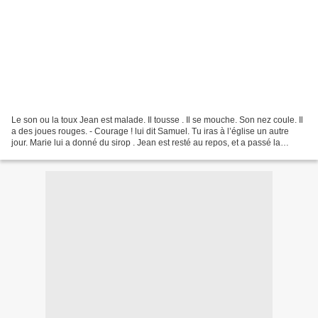
Le son ou la toux Jean est malade. Il tousse . Il se mouche. Son nez coule. Il
a des joues rouges. - Courage ! lui dit Samuel. Tu iras à l’église un autre
jour. Marie lui a donné du sirop . Jean est resté au repos, et a passé la
journée, sous une couverture...