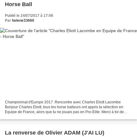
Horse Ball
Publié le 24/07/2017 à 17:06
Par
helene33660
Championnat d'Europe 2017 :Rencontre avec Charles Eliott Lacombe
Bonjour Charles Eliott, tous les horse balleurs ont appris ta sélection en
Equipe de France, alors que tu ne jouais pas en Pro-Elite. Merci à toi de
nous permettre de faire plus ample connaissance...
La renverse de Olivier ADAM (J'AI LU)