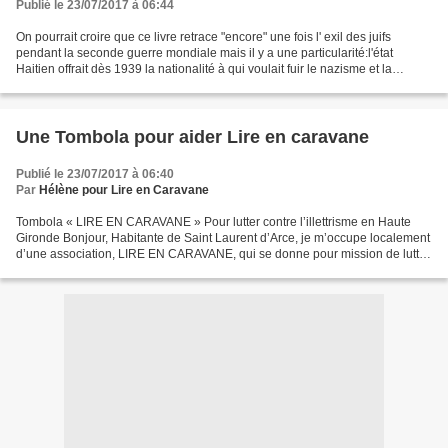
Publié le 23/07/2017 à 06:44
On pourrait croire que ce livre retrace "encore" une fois l' exil des juifs
pendant la seconde guerre mondiale mais il y a une particularité:l'état
Haitien offrait dès 1939 la nationalité à qui voulait fuir le nazisme et la
persécution Ruben a fui ,petit...
Une Tombola pour aider Lire en caravane
Publié le 23/07/2017 à 06:40
Par
Hélène pour Lire en Caravane
Tombola « LIRE EN CARAVANE » Pour lutter contre l’illettrisme en Haute
Gironde Bonjour, Habitante de Saint Laurent d’Arce, je m’occupe localement
d’une association, LIRE EN CARAVANE, qui se donne pour mission de lutter
contre l’illettrisme en Haute Gironde....