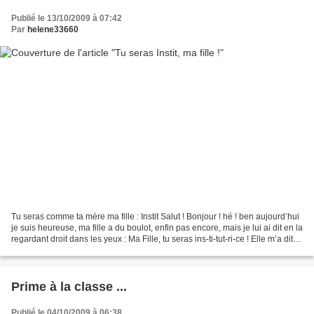
Publié le 13/10/2009 à 07:42
Par
helene33660
Tu seras comme ta mère ma fille : Instit Salut ! Bonjour ! hé ! ben aujourd’hui
je suis heureuse, ma fille a du boulot, enfin pas encore, mais je lui ai dit en la
regardant droit dans les yeux : Ma Fille, tu seras ins-ti-tut-ri-ce ! Elle m’a dit
que c’était...
Prime à la classe ...
Publié le 04/10/2009 à 06:38