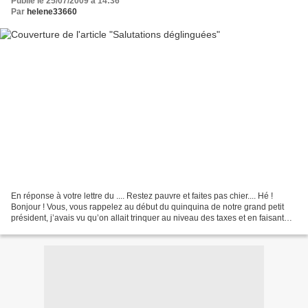
Publié le 25/07/2009 à 14:36
Par
helene33660
En réponse à votre lettre du .... Restez pauvre et faites pas chier.... Hé !
Bonjour ! Vous, vous rappelez au début du quinquina de notre grand petit
président, j’avais vu qu’on allait trinquer au niveau des taxes et en faisant
des calculs je m’étais...