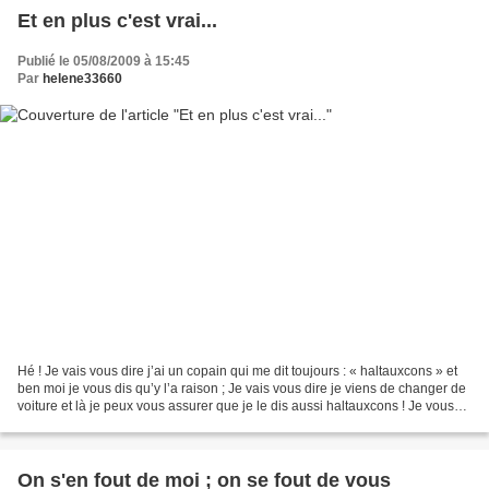
Et en plus c'est vrai...
Publié le 05/08/2009 à 15:45
Par
helene33660
Hé ! Je vais vous dire j’ai un copain qui me dit toujours : « haltauxcons » et
ben moi je vous dis qu’y l’a raison ; Je vais vous dire je viens de changer de
voiture et là je peux vous assurer que je le dis aussi haltauxcons ! Je vous
raconte… La semaine...
On s'en fout de moi ; on se fout de vous