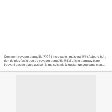
Comment voyager tranquille ???? ( Incroyable , mais vrai !!!!! ) Aujourd hui ,
rien de plus facile que de voyager tranquille !!! j'ai pris le tramway et ne
trouvant pas de place assise , je me suis mis à tousser un peu dans mon
coude et pour ne rien gâcher...