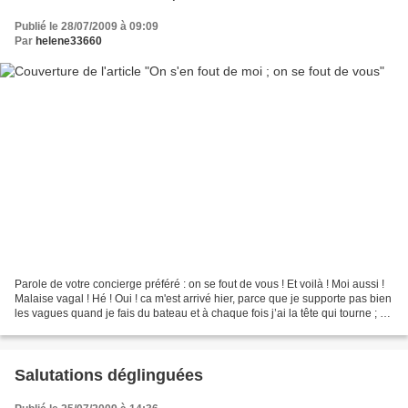
Publié le 28/07/2009 à 09:09
Par
helene33660
Parole de votre concierge préféré : on se fout de vous ! Et voilà ! Moi aussi !
Malaise vagal ! Hé ! Oui ! ca m'est arrivé hier, parce que je supporte pas bien
les vagues quand je fais du bateau et à chaque fois j’ai la tête qui tourne ; Y
faut dire que...
Salutations déglinguées