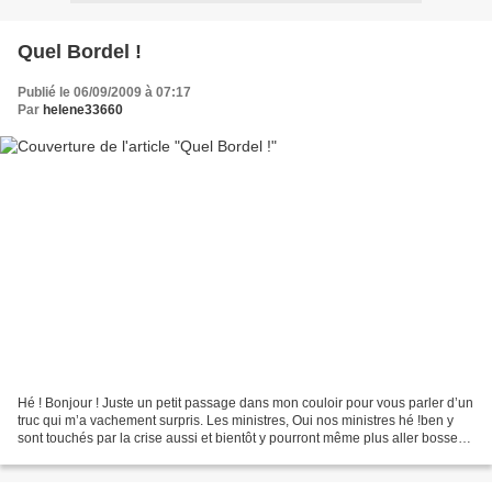
Quel Bordel !
Publié le 06/09/2009 à 07:17
Par
helene33660
Hé ! Bonjour ! Juste un petit passage dans mon couloir pour vous parler d’un
truc qui m’a vachement surpris. Les ministres, Oui nos ministres hé !ben y
sont touchés par la crise aussi et bientôt y pourront même plus aller bosser
en grande pompe ! La preuve...