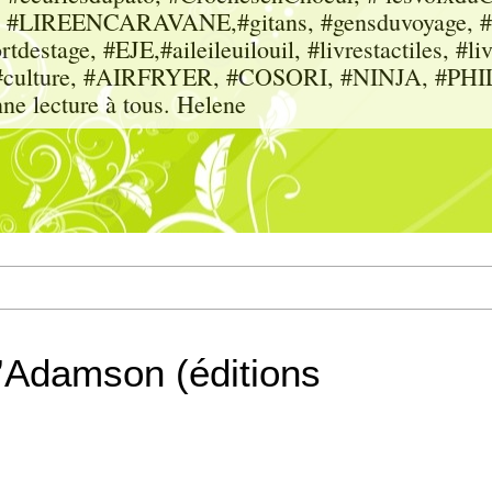
sme, #LIREENCARAVANE,#gitans, #gensduvoyage, #sc
tdestage, #EJE,#aileileuilouil, #livrestactiles, #li
rs, #culture, #AIRFRYER, #COSORI, #NINJA, #P
nne lecture à tous. Helene
’Adamson (éditions