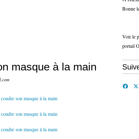
Bonne le
Voir le 
portail 
on masque à la main
Suiv
l.com