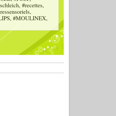
hleich, #recettes,
vressensoriels,
HILIPS, #MOULINEX,