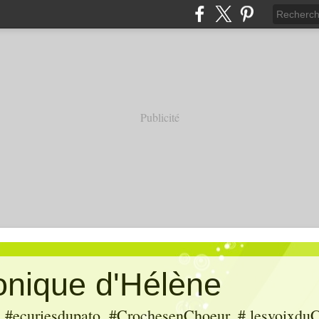
Publicité
ronique d'Hélène
ecuriesdupato, #CrochesenChoeur, # lesvoixduC