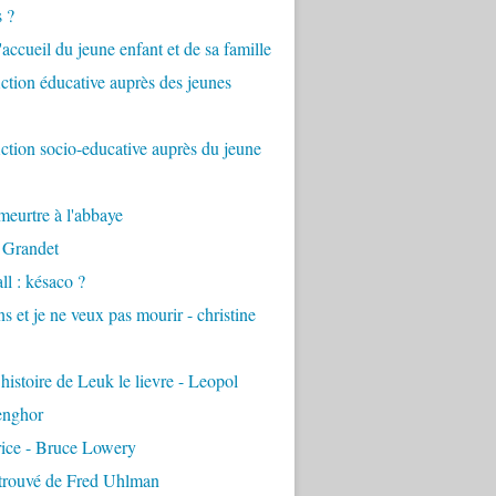
s ?
accueil du jeune enfant et de sa famille
tion éducative auprès des jeunes
tion socio-educative auprès du jeune
eurtre à l'abbaye
 Grandet
ll : késaco ?
ns et je ne veux pas mourir - christine
 histoire de Leuk le lievre - Leopol
enghor
rice - Bruce Lowery
etrouvé de Fred Uhlman