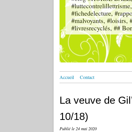
#luttecontrelillettri
#fichedelecture, #rappor
#malvoyants, #loisi
#livresrecyclés, ## Bo
Accueil
Contact
La veuve de Gil
10/18)
Publié le
24 mai 2020