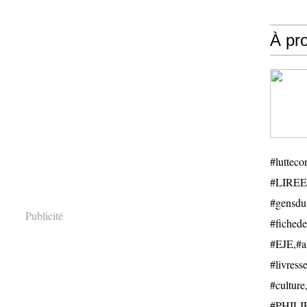
À pr
#luttecon
#LIREE
#gensduv
Publicité
#fichede
#EJE,#ail
#livresse
#cultu
#PHILIP