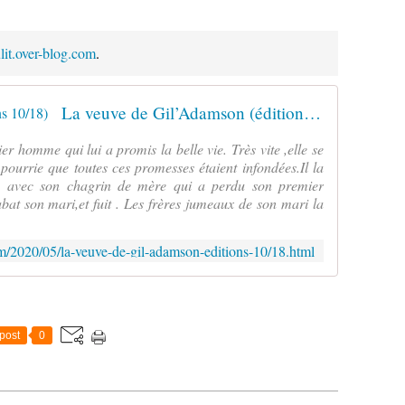
ulit.over-blog.com
.
La veuve de Gil’Adamson (éditions 10/18)
r homme qui lui a promis la belle vie. Très vite ,elle se
ourrie que toutes ces promesses étaient infondées.Il la
ule avec son chagrin de mère qui a perdu son premier
t abat son mari,et fuit . Les frères jumeaux de son mari la
.com/2020/05/la-veuve-de-gil-adamson-editions-10/18.html
post
0