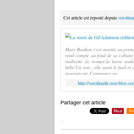
Cet article est reposté depuis
verolita
Mary Boulton s’est mariée au premie
rend compte au fond de sa cabane p
maltraite ,la trompe,la laisse se
bébé.Un soir , elle saisit le fusil e
poursuivent .Commence po
http://verolitaulit.over-blog
Partager cet article
Re
…