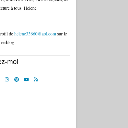
cture à tous. Helene
profil de
helene33660@aol.com
sur le
Overblog
ez-moi