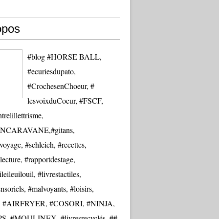
opos
#blog #HORSE BALL,
#ecuriesdupato,
#CrochesenChoeur, #
lesvoixduCoeur, #FSCF,
trelillettrisme,
NCARAVANE,#gitans,
oyage, #schleich, #recettes,
lecture, #rapportdestage,
eileuilouil, #livrestactiles,
nsoriels, #malvoyants, #loisirs,
re, #AIRFRYER, #COSORI, #NINJA,
S, #MOULINEX, #livresrecyclés, ##