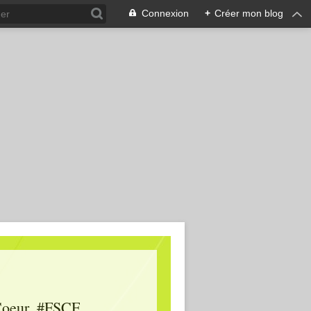
Connexion
+
Créer mon blog
oeur, #FSCF,