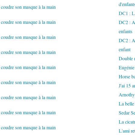
d'enfant
DC1 : L'
DC2 : Ac
enfants
DC2 : Ac
enfant
Double m
Eugénie
Horse ba
J'ai 15 a
Arnothy
La belle
Sedar S
La cicat
L'ami r