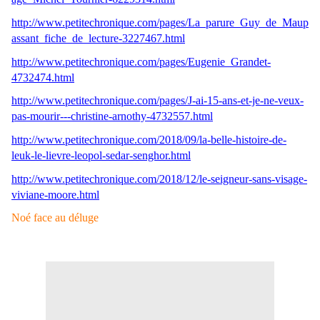
http://www.petitechronique.com/pages/La_parure_Guy_de_Maup
assant_fiche_de_lecture-3227467.html
http://www.petitechronique.com/pages/Eugenie_Grandet-
4732474.html
http://www.petitechronique.com/pages/J-ai-15-ans-et-je-ne-veux-
pas-mourir---christine-arnothy-4732557.html
http://www.petitechronique.com/2018/09/la-belle-histoire-de-
leuk-le-lievre-leopol-sedar-senghor.html
http://www.petitechronique.com/2018/12/le-seigneur-sans-visage-
viviane-moore.html
Noé face au déluge