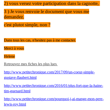
2) vous versez votre participation dans la cagnotte,
3 ) Je vous renvoie le document que vous me
demandez.
c'est plutot simple, non ?
Dans tous les cas, n'hesitez pas à me contacter.
Merci à vous
Helene
Retrouvez mes fiches les plus lues
http://www.petitechronique.com/2017/09/un-coeur-simple-
gustave-flaubert.html
http://www.petitechronique.com/2016/01/plus-fort-que-la-haine-
tim-guenard.html
http://www.petitechronique.com/pourquoi-j-ai-mange-mon-pere-
lewis-roy.html