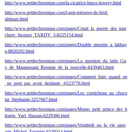
http://www.petitechronique.com/la-cicatrice-bruce-lowery.html
http://www.petitechronique.com/l-ami-retrouve-de-fred-
uhlman.html
http://www.petitechronique.com/pages/Cetait_la_guerre_des_tran
chees_Jacques_TARDY_3-8225154.html
http://www.petitechronique.com/pages/Double_meurtre_a_labbay
e-8820202.html
http://www.petitechronique.com/pages/La_question_du_latin_Gu
y_de_Maupassant_Resume_de_la_nouvelle-8439463.html
http://www.petitechronique.com/pages/Comment_faire_quand_on
_ne_peut_pas_avoir_denfants_-6523776.html
http://www.petitechronique.com/pages/Les_cornichons_au_choco
lat_Stephanie-3257667.html
http://www.petitechronique.com/pages/Momo_petit_prince_des_b
leuets_Yael_Hassan-6229386.html
http://www.petitechronique.com/pages/Vendredi_ou_la_vie_sauv
age_Michel_Tournier-6229314.html