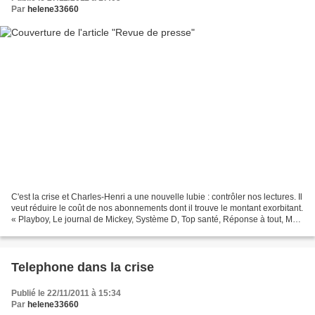
Par
helene33660
C'est la crise et Charles-Henri a une nouvelle lubie : contrôler nos lectures. Il
veut réduire le coût de nos abonnements dont il trouve le montant exorbitant.
« Playboy, Le journal de Mickey, Système D, Top santé, Réponse à tout, Mon
jardin et ma maison,...
Telephone dans la crise
Publié le 22/11/2011 à 15:34
Par
helene33660