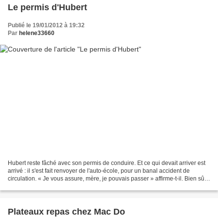
Le permis d'Hubert
Publié le 19/01/2012 à 19:32
Par
helene33660
Hubert reste fâché avec son permis de conduire. Et ce qui devait arriver est
arrivé : il s'est fait renvoyer de l'auto-école, pour un banal accident de
circulation. « Je vous assure, mère, je pouvais passer » affirme-t-il. Bien sûr,
tout comme il pouvait...
Plateaux repas chez Mac Do