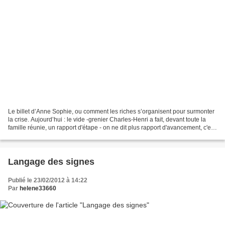
Le billet d’Anne Sophie, ou comment les riches s’organisent pour surmonter
la crise. Aujourd’hui : le vide -grenier Charles-Henri a fait, devant toute la
famille réunie, un rapport d'étape - on ne dit plus rapport d'avancement, c'est
paraît-il démodé...
Langage des signes
Publié le 23/02/2012 à 14:22
Par
helene33660