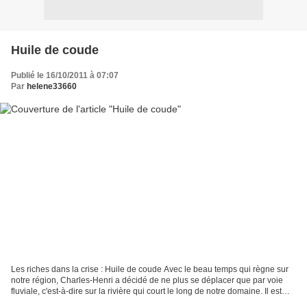
Huile de coude
Publié le 16/10/2011 à 07:07
Par
helene33660
Les riches dans la crise : Huile de coude Avec le beau temps qui règne sur
notre région, Charles-Henri a décidé de ne plus se déplacer que par voie
fluviale, c'est-à-dire sur la rivière qui court le long de notre domaine. Il est
vrai que l'embarcadère...