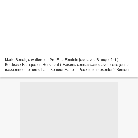
Marie Benoit, cavalière de Pro Elite Féminin joue avec Blanquefort (
Bordeaux Blanquefort Horse ball). Faisons connaissance avec cette jeune
passionnée de horse ball ! Bonjour Marie… Peux-tu te présenter ? Bonjour,
Je m’appelle Marie. J’ai 24 ans. Je...