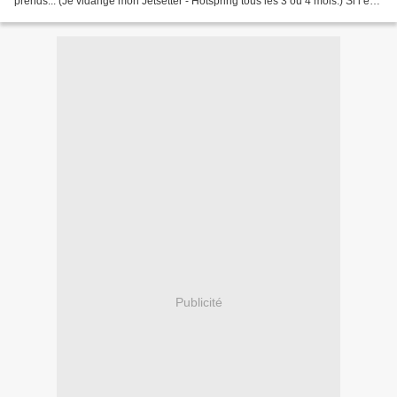
prends... (Je vidange mon Jetsetter - Hotspring tous les 3 ou 4 mois.) Si l’eau
est moins nette, s’il y a des bulles...
Publicité