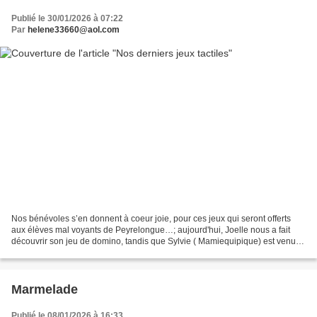
Publié le 30/01/2026 à 07:22
Par
helene33660@aol.com
Nos bénévoles s’en donnent à coeur joie, pour ces jeux qui seront offerts
aux élèves mal voyants de Peyrelongue…; aujourd'hui, Joelle nous a fait
découvrir son jeu de domino, tandis que Sylvie ( Mamiequipique) est venue
nous presenter son morpion, tout...
Marmelade
Publié le 08/01/2026 à 16:33