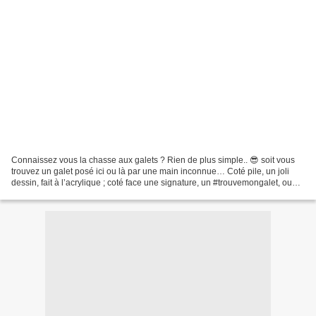
Connaissez vous la chasse aux galets ? Rien de plus simple.. 😎 soit vous
trouvez un galet posé ici ou là par une main inconnue… Coté pile, un joli
dessin, fait à l’acrylique ; coté face une signature, un #trouvemongalet, ou
#lesfousdesgalets, #Faismoivoyager,...