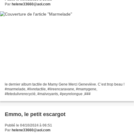
Par
helene33660@aol.com
le dernier album tactile de Mamy Gene Merci Geneviève. C’est trop beau !
#marmelade, #livretactile, #lireencaravane, #mamygene,
#fetedulivrerecyclé, #malvoyants, #peyrelongue ,###
Emmo, le petit escargot
Publié le 04/10/2024 à 06:51
Par
helene33660@aol.com