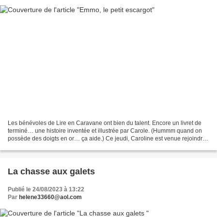
Les bénévoles de Lire en Caravane ont bien du talent. Encore un livret de
terminé… une histoire inventée et illustrée par Carole. (Hummm quand on
possède des doigts en or… ça aide.) Ce jeudi, Caroline est venue rejoindre
notre équipe . Caroline préparera...
La chasse aux galets
Publié le 24/08/2023 à 13:22
Par
helene33660@aol.com