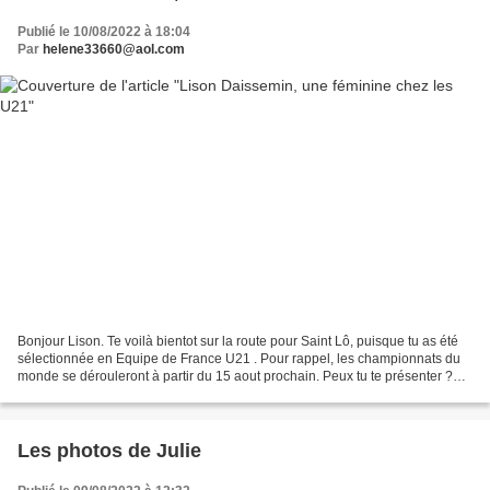
Publié le 10/08/2022 à 18:04
Par
helene33660@aol.com
Bonjour Lison. Te voilà bientot sur la route pour Saint Lô, puisque tu as été
sélectionnée en Equipe de France U21 . Pour rappel, les championnats du
monde se dérouleront à partir du 15 aout prochain. Peux tu te présenter ?
Bonjour Helene. Je m’appelle...
Les photos de Julie