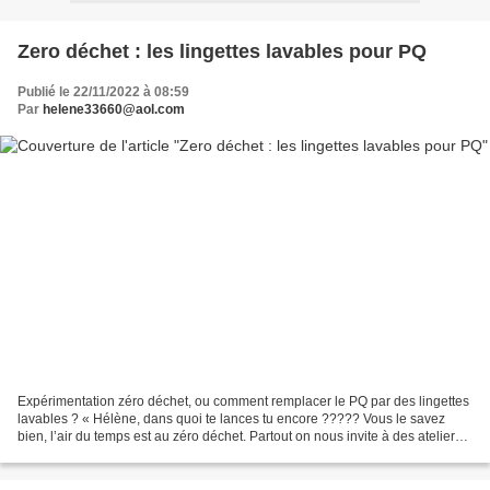
Zero déchet : les lingettes lavables pour PQ
Publié le 22/11/2022 à 08:59
Par
helene33660@aol.com
Expérimentation zéro déchet, ou comment remplacer le PQ par des lingettes
lavables ? « Hélène, dans quoi te lances tu encore ????? Vous le savez
bien, l’air du temps est au zéro déchet. Partout on nous invite à des ateliers
recyclage et cie…. Je ne les...