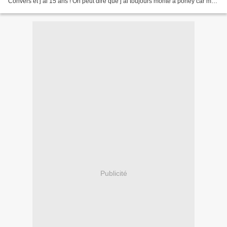
Convers et j’ai 15 ans ! On peut dire que j’ai toujours monté à poney car mes
parents possèdent le centre équestre...
Publicité