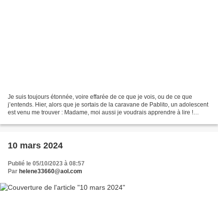
Je suis toujours étonnée, voire effarée de ce que je vois, ou de ce que
j’entends. Hier, alors que je sortais de la caravane de Pablito, un adolescent
est venu me trouver : Madame, moi aussi je voudrais apprendre à lire !
Bonjour. Qui es tu ? Je suis...
10 mars 2024
Publié le 05/10/2023 à 08:57
Par
helene33660@aol.com