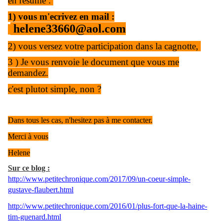
en résumé :
1) vous m'ecrivez en mail :
helene33660@aol.com
2) vous versez votre participation dans la cagnotte,
3 ) Je vous renvoie le document que vous me
demandez.
c'est plutot simple, non ?
Dans tous les cas, n'hesitez pas à me contacter.
Merci à vous
Helene
Sur ce blog :
http://www.petitechronique.com/2017/09/un-coeur-simple-
gustave-flaubert.html
http://www.petitechronique.com/2016/01/plus-fort-que-la-haine-
tim-guenard.html