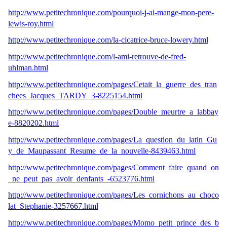
http://www.petitechronique.com/pourquoi-j-ai-mange-mon-pere-
lewis-roy.html
http://www.petitechronique.com/la-cicatrice-bruce-lowery.html
http://www.petitechronique.com/l-ami-retrouve-de-fred-
uhlman.html
http://www.petitechronique.com/pages/Cetait_la_guerre_des_tran
chees_Jacques_TARDY_3-8225154.html
http://www.petitechronique.com/pages/Double_meurtre_a_labbay
e-8820202.html
http://www.petitechronique.com/pages/La_question_du_latin_Gu
y_de_Maupassant_Resume_de_la_nouvelle-8439463.html
http://www.petitechronique.com/pages/Comment_faire_quand_on
_ne_peut_pas_avoir_denfants_-6523776.html
http://www.petitechronique.com/pages/Les_cornichons_au_choco
lat_Stephanie-3257667.html
http://www.petitechronique.com/pages/Momo_petit_prince_des_b