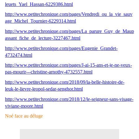
leuets_Yael_Hassan-6229386.html
http://www.petitechronique.com/pages/Vendredi_ou_la_vie_sauv
age_Michel_Tournier-6229314.html
http://www.petitechronique.com/pages/La_parure_Guy_de_Maup
assant_fiche_de_lecture-3227467.html
http://www.petitechronique.com/pages/Eugenie_Grandet-
4732474.html
http://www.petitechronique.com/pages/J-ai-15-ans-et-je-ne-veux-
pas-mourir---christine-arnothy-4732557.html
http://www.petitechronique.com/2018/09/la-belle-histoire-de-
leuk-le-lievre-leopol-sedar-senghor.html
http://www.petitechronique.com/2018/12/le-seigneur-sans-visage-
viviane-moore.html
Noé face au déluge