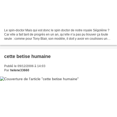
Le spin-doctor Mais qui est donc le spin doctor de notre royale Ségolène ?
Car elle a fait tant de progrès en un an, qu’elle n’a pas pu trouver ça toute
seule : comme pour Tony Blair, son modèle, il doit y avoir en coulisses un
responsable d’image qui...
cette betise humaine
Publié le 09/12/2006 à 14:03
Par
helene33660