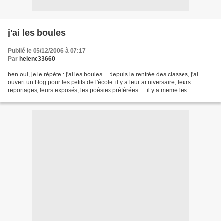
j'ai les boules
Publié le 05/12/2006 à 07:17
Par
helene33660
ben oui, je le répète : j'ai les boules.... depuis la rentrée des classes, j'ai
ouvert un blog pour les petits de l'école. il y a leur anniversaire, leurs
reportages, leurs exposés, les poésies préférées..... il y a meme les
devoirs.... mais je me fais...