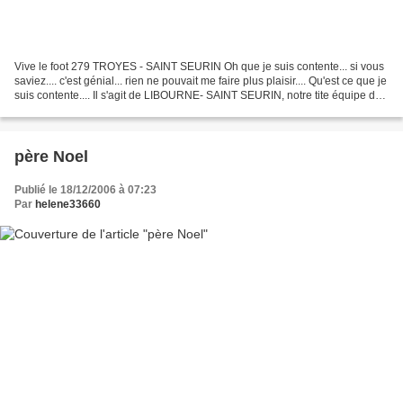
Vive le foot 279 TROYES - SAINT SEURIN Oh que je suis contente... si vous
saviez.... c'est génial... rien ne pouvait me faire plus plaisir.... Qu'est ce que je
suis contente.... Il s'agit de LIBOURNE- SAINT SEURIN, notre tite équipe de
foot, qui rencontrera...
père Noel
Publié le 18/12/2006 à 07:23
Par
helene33660