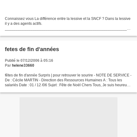
Connaissez vous La différence entre la lessive et la SNCF ? Dans la lessive
il y a des agents actifs.
___________________________________________________________
Ce sont 3 petits garçons qui discutent de leur papa. Le premier dit : - moi,
mon papa il...
fetes de fin d'années
Publié le 07/12/2006 à 05:16
Par
helene33660
fêtes de fin d'année Surpris | pour retrouver le sourire - NOTE DE SERVICE -
De : Cécile MARTIN - Direction des Ressources Humaines A : Tous les
salariés Date : 01 / 12 /06 Sujet : Fête de Noël Chers Tous, Je suis heureuse
de vous informer que la Fête...