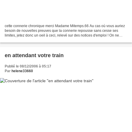
cette connerie chronique merci Madame Mitemps.66 Au cas où vous auriez
besoin de nouvelles preuves que la connerie repousse sans cesse ses
limites, jetez donc un oeil à ceci, relevé sur des notices d'emploi ! On ne
nous prendrait pas un peu pour des cons...
en attendant votre train
Publié le 08/12/2006 à 05:17
Par
helene33660