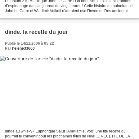
Polonium 210 Mieux que John Le Carré ! On nous sort d’excellents romans
d’espionnage dans le journal de vingt heures ! Cette histoire de polonium, ni
John Le Carré ni Wladimir Volkoff n’auraient osé l’inventer. Des anciens du
KGB que l’on peut suivre...
dinde. la recette du jour
Publié le 14/12/2006 à 05:22
Par
helene33660
dinde au whisky - Euphorique Salut l'Ami/l'amie. Voici une tite recette qui
pourrait te convenir pour les prochaines fêtes de Noël .... RECETTE DE LA