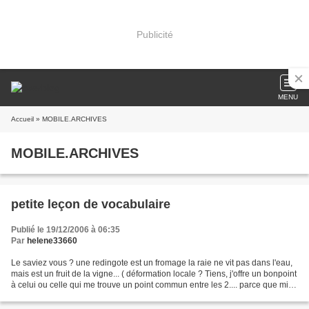
Publicité
MENU
Accueil
» MOBILE.ARCHIVES
MOBILE.ARCHIVES
petite leçon de vocabulaire
Publié le 19/12/2006 à 06:35
Par
helene33660
Le saviez vous ? une redingote est un fromage la raie ne vit pas dans l'eau,
mais est un fruit de la vigne... ( déformation locale ? Tiens, j'offre un bonpoint
à celui ou celle qui me trouve un point commun entre les 2.... parce que mine
de rien, je viens...