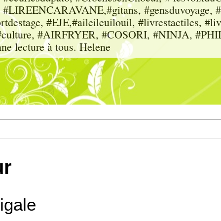
sme, #LIREENCARAVANE,#gitans, #gensduvoyage, #sc
tdestage, #EJE,#aileileuilouil, #livrestactiles, #li
rs, #culture, #AIRFRYER, #COSORI, #NINJA, #P
nne lecture à tous. Helene
ur
igale