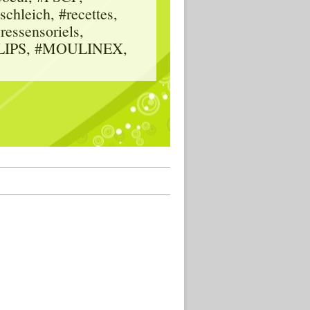
hleich, #recettes,
vressensoriels,
HILIPS, #MOULINEX,