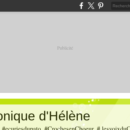
Publicité
ronique d'Hélène
ecuriesdupato, #CrochesenChoeur, # lesvoixduC