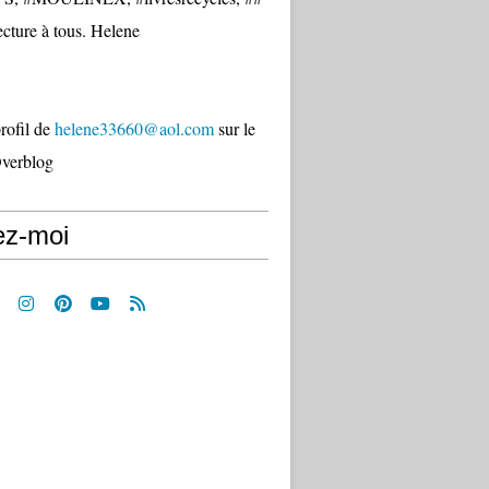
cture à tous. Helene
profil de
helene33660@aol.com
sur le
Overblog
ez-moi