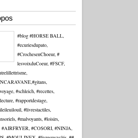
opos
#blog #HORSE BALL,
#ecuriesdupato,
#CrochesenChoeur, #
lesvoixduCoeur, #FSCF,
trelillettrisme,
NCARAVANE,#gitans,
oyage, #schleich, #recettes,
lecture, #rapportdestage,
eileuilouil, #livrestactiles,
nsoriels, #malvoyants, #loisirs,
re, #AIRFRYER, #COSORI, #NINJA,
S, #MOULINEX, #livresrecyclés, ##