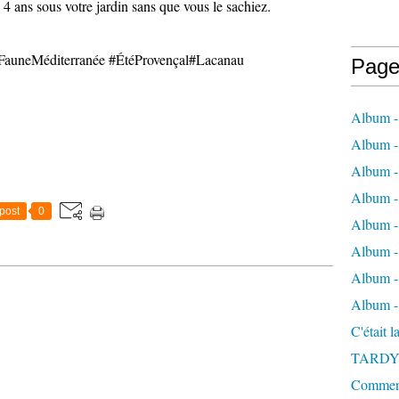
é 4 ans sous votre jardin sans que vous le sachiez.
auneMéditerranée #ÉtéProvençal#Lacanau
Page
Album -
Album - 
Album -
Album 
post
0
Album - 
Album - 
Album - 
Album -
C'était 
TARDY
Comment 