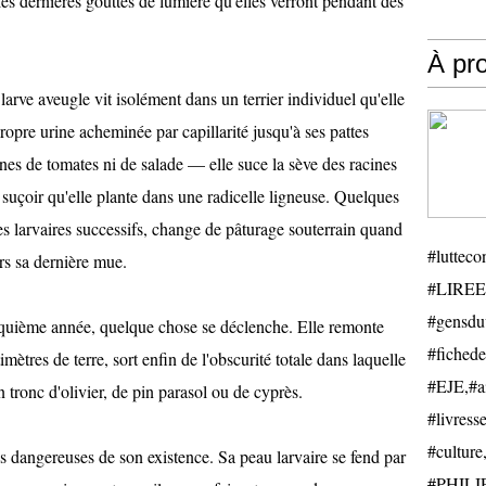
les dernières gouttes de lumière qu'elles verront pendant des
À pr
larve aveugle vit isolément dans un terrier individuel qu'elle
propre urine acheminée par capillarité jusqu'à ses pattes
nes de tomates ni de salade — elle suce la sève des racines
 suçoir qu'elle plante dans une radicelle ligneuse. Quelques
des larvaires successifs, change de pâturage souterrain quand
#luttecon
ers sa dernière mue.
#LIREE
#gensduv
cinquième année, quelque chose se déclenche. Elle remonte
#fichede
imètres de terre, sort enfin de l'obscurité totale dans laquelle
#EJE,#ail
n tronc d'olivier, de pin parasol ou de cyprès.
#livresse
#cultu
us dangereuses de son existence. Sa peau larvaire se fend par
#PHILIP