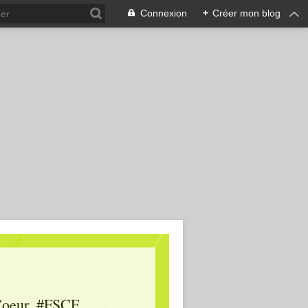
Connexion
+
Créer mon blog
oeur, #FSCF,