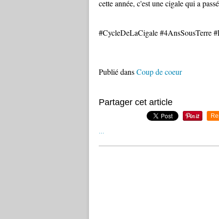
cette année, c'est une cigale qui a pass
#CycleDeLaCigale #4AnsSousTerre #F
Publié dans
Coup de coeur
Partager cet article
Re
…