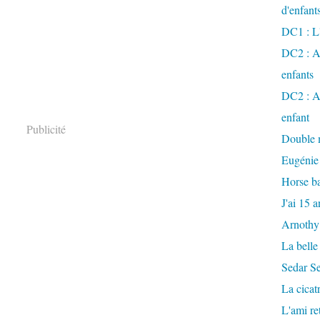
d'enfant
DC1 : L'
DC2 : Ac
enfants
DC2 : Ac
enfant
Publicité
Double m
Eugénie
Horse ba
J'ai 15 a
Arnothy
La belle
Sedar S
La cicat
L'ami r