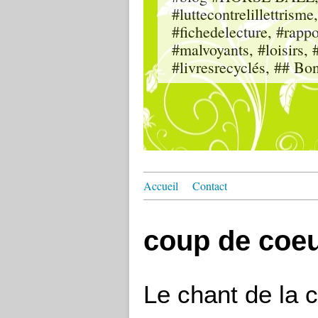
#luttecontrelillettri
#fichedelecture, #rappor
#malvoyants, #loisi
#livresrecyclés, ## Bo
Accueil
Contact
coup de coe
Le chant de la c