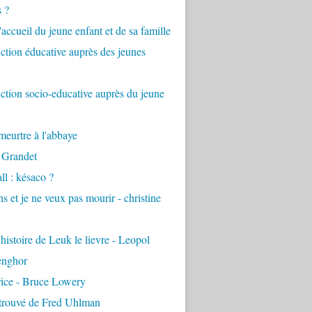
s ?
accueil du jeune enfant et de sa famille
tion éducative auprès des jeunes
tion socio-educative auprès du jeune
eurtre à l'abbaye
 Grandet
ll : késaco ?
ns et je ne veux pas mourir - christine
 histoire de Leuk le lievre - Leopol
enghor
rice - Bruce Lowery
etrouvé de Fred Uhlman