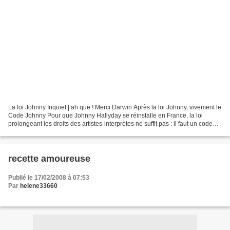
La loi Johnny Inquiet | ah que ! Merci Darwin Après la loi Johnny, vivement le
Code Johnny Pour que Johnny Hallyday se réinstalle en France, la loi
prolongeant les droits des artistes-interprètes ne suffit pas : il faut un code
tout entier. Faire revenir...
recette amoureuse
Publié le 17/02/2008 à 07:53
Par
helene33660