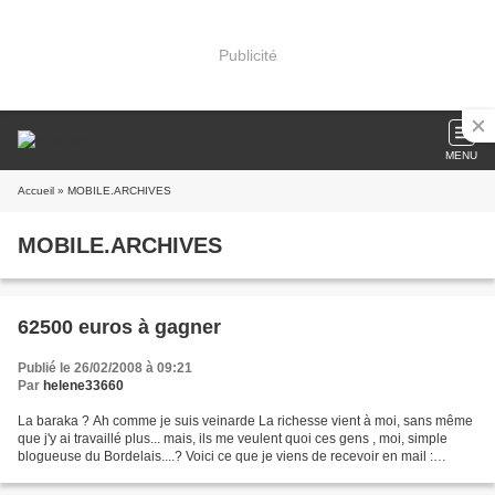
Publicité
MENU
Accueil
» MOBILE.ARCHIVES
MOBILE.ARCHIVES
62500 euros à gagner
Publié le 26/02/2008 à 09:21
Par
helene33660
La baraka ? Ah comme je suis veinarde La richesse vient à moi, sans même
que j'y ai travaillé plus... mais, ils me veulent quoi ces gens , moi, simple
blogueuse du Bordelais....? Voici ce que je viens de recevoir en mail :
Monsieur Madame A l'occasion...