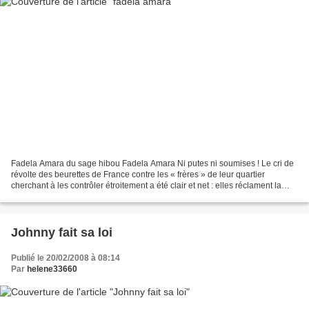
Fadela Amara du sage hibou Fadela Amara Ni putes ni soumises ! Le cri de
révolte des beurettes de France contre les « frères » de leur quartier
cherchant à les contrôler étroitement a été clair et net : elles réclament la
liberté de sortir, de rencontrer...
Johnny fait sa loi
Publié le 20/02/2008 à 08:14
Par
helene33660