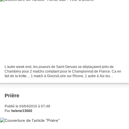
L'autre week end, les joueurs de Saint Gervais se déplaçaient près de
Chambéry pour 2 matchs comptant pour le Championnat de France. Ca en
fait de la trotte.... 1 match à Givors/Loire sur Rhone, 1 autre à Aix les
Bains/Chambéry, 1 autre encore à Lyon,...
Prière
Publié le 04/04/2010 à 07:48
Par
helene33660