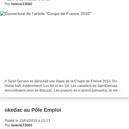
Par
helene33660
A Saint Gervais se déroulait une étape de la Coupe de France 2010. Du
Horse ball, évidemment. Les 8è et les 1/4. Les cavaliers de SaintGervais
rencontraient ceux de Blanzac. Les joueurs au si grand palmarès) Je me
régalais par avance de cette rencontre,...
okedac au Pôle Emploi
Publié le 15/04/2010 à 12:13
Par
helene33660