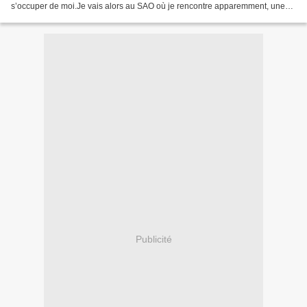
s’occuper de moi.Je vais alors au SAO où je rencontre apparemment, une
AS. Et là elle me dit :– « C’est...
Publicité