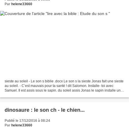
Par
helene33660
sieste au soleil - Le son s biblie .docx Le son s la sieste Jonas fait une sieste
au soleil. - C’est mauvais pour ta santé ! dit Salomon. Installe- toi avec
Samuel. Il est assis sous le sapin. du soleil assis Jonas le sapin installe un
fils la santé...
dinosaure : le son ch - le chien...
Publié le 17/12/2016 à 08:24
Par
helene33660