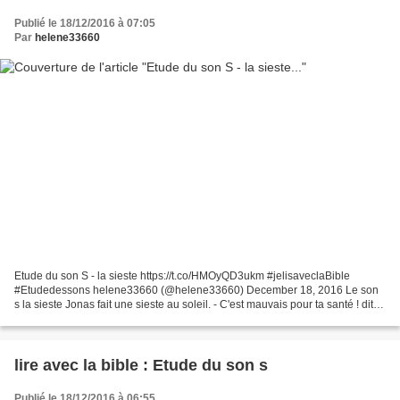
Publié le 18/12/2016 à 07:05
Par
helene33660
Etude du son S - la sieste https://t.co/HMOyQD3ukm #jelisaveclaBible
#Etudedessons helene33660 (@helene33660) December 18, 2016 Le son
s la sieste Jonas fait une sieste au soleil. - C'est mauvais pour ta santé ! dit
Salomon. Installe- toi avec Samuel....
lire avec la bible : Etude du son s
Publié le 18/12/2016 à 06:55