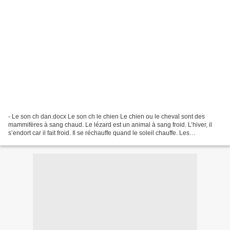
- Le son ch dan.docx Le son ch le chien Le chien ou le cheval sont des
mammifères à sang chaud. Le lézard est un animal à sang froid. L’hiver, il
s’endort car il fait froid. Il se réchauffe quand le soleil chauffe. Les
dinosaures carnivores avaient le...