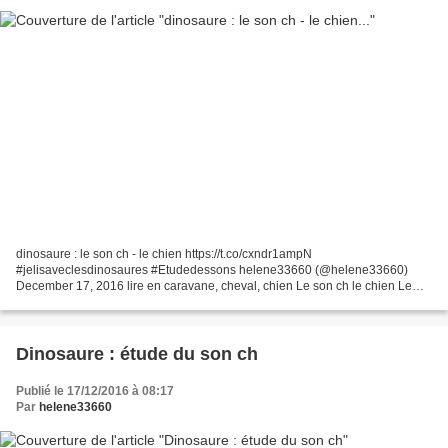
dinosaure : le son ch - le chien https://t.co/cxndr1ampN
#jelisaveclesdinosaures #Etudedessons helene33660 (@helene33660)
December 17, 2016 lire en caravane, cheval, chien Le son ch le chien Le
chien ou le cheval sont des mammifères à sang chaud. Le lézard...
Dinosaure : étude du son ch
Publié le 17/12/2016 à 08:17
Par
helene33660