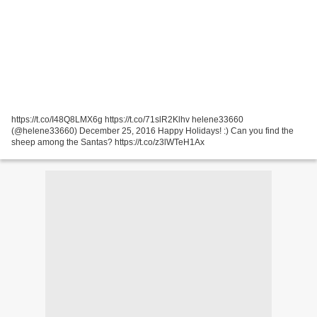
https://t.co/I48Q8LMX6g https://t.co/71slR2Klhv helene33660
(@helene33660) December 25, 2016 Happy Holidays! :) Can you find the
sheep among the Santas? https://t.co/z3lWTeH1Ax