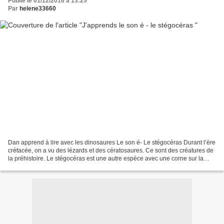
Publié le 01/12/2016 à 13:25
Par
helene33660
Dan apprend à lire avec les dinosaures Le son é- Le stégocéras Durant l’ère
crétacée, on a vu des lézards et des cératosaures. Ce sont des créatures de
la préhistoire. Le stégocéras est une autre espèce avec une corne sur la
tête. Il est né et il a vécu...