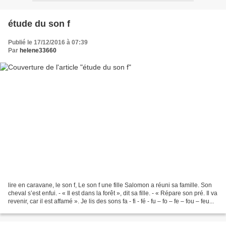
étude du son f
Publié le 17/12/2016 à 07:39
Par
helene33660
lire en caravane, le son f, Le son f une fille Salomon a réuni sa famille. Son
cheval s’est enfui. - « Il est dans la forêt », dit sa fille. - « Répare son pré. Il va
revenir, car il est affamé ». Je lis des sons fa - fi - fé - fu – fo – fe – fou – feu...