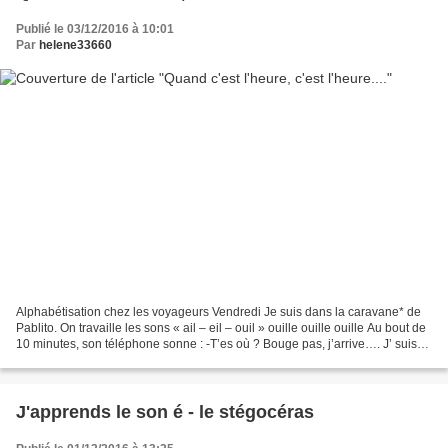
Publié le 03/12/2016 à 10:01
Par
helene33660
Alphabétisation chez les voyageurs Vendredi Je suis dans la caravane* de
Pablito. On travaille les sons « ail – eil – ouil » ouille ouille ouille Au bout de
10 minutes, son téléphone sonne : -T’es où ? Bouge pas, j’arrive…. J’ suis
désolé, Hélène, mais...
J'apprends le son é - le stégocéras