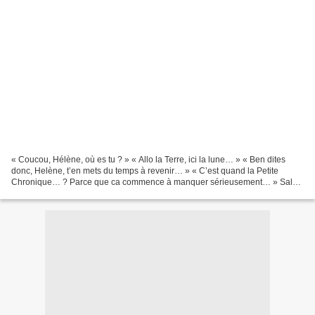
« Coucou, Hélène, où es tu ? » « Allo la Terre, ici la lune… » « Ben dites
donc, Helène, t’en mets du temps à revenir… » « C’est quand la Petite
Chronique… ? Parce que ca commence à manquer sérieusement… » Salut,
tout le monde, me revoici, me revoilà…....