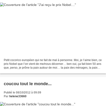
Petit cocorico européen qui ne fait de mal à personne. Moi, je l’aime bien, ce
prix Nobel que l’on vient de me/nous décerner… ben oui, ça fait bien 50 ans
que, perso, je prône la paix autour de moi… la paix des ménages, la paix
des sages, la paix en classe,...
coucou tout le monde...
Publié le 08/10/2012 à 09:09
Par
helene33660