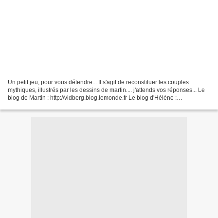
Un petit jeu, pour vous détendre... Il s'agit de reconstituer les couples
mythiques, illustrés par les dessins de martin.... j'attends vos réponses... Le
blog de Martin : http://vidberg.blog.lemonde.fr Le blog d'Hélène :
www.petitechronique.com