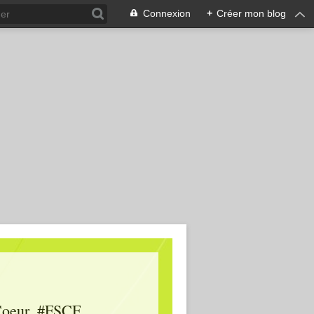
Connexion
+
Créer mon blog
oeur, #FSCF,