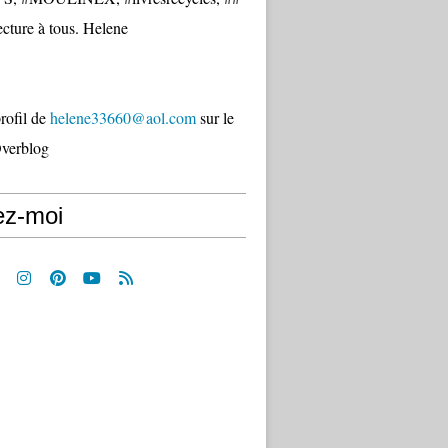
cture à tous. Helene
profil de
helene33660@aol.com
sur le
Overblog
ez-moi