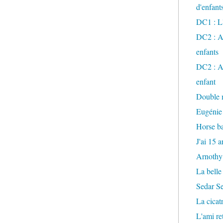
d'enfant
DC1 : L'
DC2 : Ac
enfants
DC2 : Ac
enfant
Double m
Eugénie
Horse ba
J'ai 15 a
Arnothy
La belle
Sedar S
La cicat
L'ami r