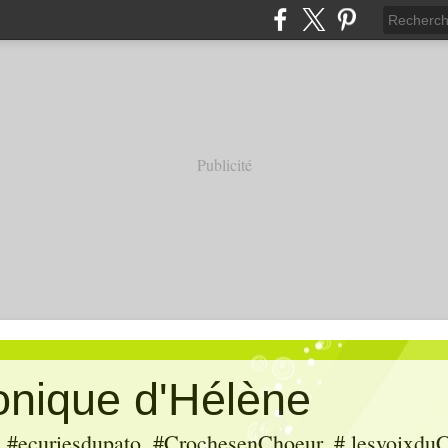
Publicité
ronique d'Hélène
ecuriesdupato, #CrochesenChoeur, # lesvoixduC