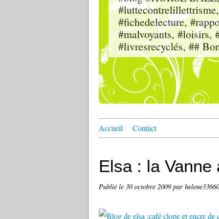
#luttecontrelillettri
#fichedelecture, #rappor
#malvoyants, #loisi
#livresrecyclés, ## Bo
Accueil
Contact
Elsa : la Vanne 
Publié le
30 octobre 2009
par helene3366