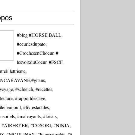
opos
#blog #HORSE BALL,
#ecuriesdupato,
#CrochesenChoeur, #
lesvoixduCoeur, #FSCF,
trelillettrisme,
NCARAVANE,#gitans,
oyage, #schleich, #recettes,
lecture, #rapportdestage,
eileuilouil, #livrestactiles,
nsoriels, #malvoyants, #loisirs,
re, #AIRFRYER, #COSORI, #NINJA,
S, #MOULINEX, #livresrecyclés, ##