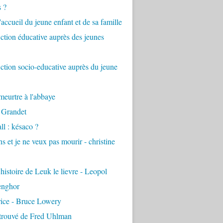
s ?
accueil du jeune enfant et de sa famille
tion éducative auprès des jeunes
tion socio-educative auprès du jeune
eurtre à l'abbaye
 Grandet
ll : késaco ?
ns et je ne veux pas mourir - christine
 histoire de Leuk le lievre - Leopol
enghor
rice - Bruce Lowery
etrouvé de Fred Uhlman