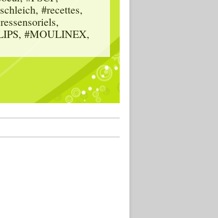
hleich, #recettes,
vressensoriels,
HILIPS, #MOULINEX,