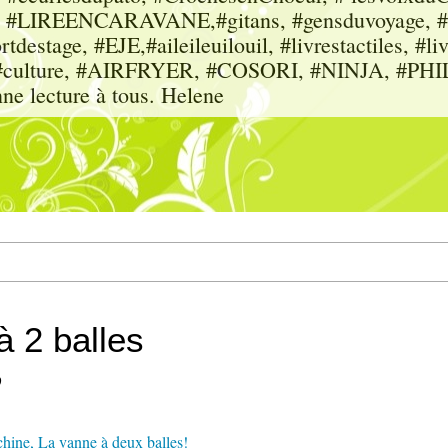
sme, #LIREENCARAVANE,#gitans, #gensduvoyage, #sc
tdestage, #EJE,#aileileuilouil, #livrestactiles, #li
rs, #culture, #AIRFRYER, #COSORI, #NINJA, #P
nne lecture à tous. Helene
à 2 balles
0