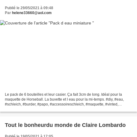
Publié le 29/05/2021 à 09:48
Par
helene33660@aol.com
Le pack de 6 bouteilles et leur casier. Ça fait 3cm de long. Idéal pour la
maquette de Horseball. La buvette et l eau pour la mi-temps. #diy, #eau,
#schleich, #burder, #papo, #accessoireschleich, #maquette, #vinted,
#helene33660, #ecuriesdupato, #cola,...
Tout le bonheurdu monde de Claire Lombardo
Publié le 19/05/2021 à 17:05