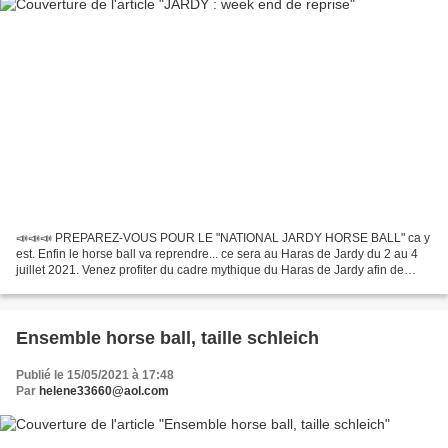
📣📣📣 PREPAREZ-VOUS POUR LE "NATIONAL JARDY HORSE BALL" ca y
est. Enfin le horse ball va reprendre... ce sera au Haras de Jardy du 2 au 4
juillet 2021. Venez profiter du cadre mythique du Haras de Jardy afin de
vivre des moments de sport et de convivialité....
Ensemble horse ball, taille schleich
Publié le 15/05/2021 à 17:48
Par
helene33660@aol.com