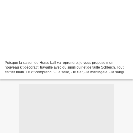
Puisque la saison de Horse ball va reprendre, je vous propose mon
nouveau kit décoratif, travaillé avec du simili cuir et de taille Schleich. Tout
est fait main. Le kit comprend : - La selle, - le filet, - la martingale, - la sangle
de ramassage. Un petit...