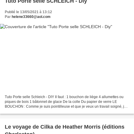
Tuto Porte selle SCHLEICH - Diy
Publié le 13/05/2021 à 13:12
Par
helene33660@aol.com
Tuto Porte selle Schleich - DIY Il faut : 1 bouchon de liège 4 allumettes ou
piques de bois 1 bâtonnet de glace De la colle Du papier de verre LE
BOUCHON : Comme je suis pointilleuse et que je veux un travail soigné, je
trace la ligne du milieu sur la...
Le voyage de Cilka de Heather Morris (éditions