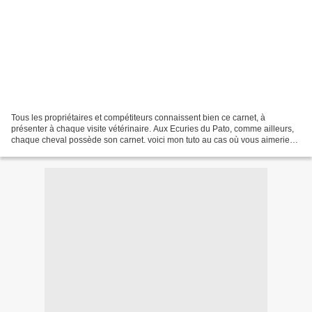
Tous les propriétaires et compétiteurs connaissent bien ce carnet, à
présenter à chaque visite vétérinaire. Aux Ecuries du Pato, comme ailleurs,
chaque cheval possède son carnet. voici mon tuto au cas où vous aimeriez
faire les votres. j’espère que mes...