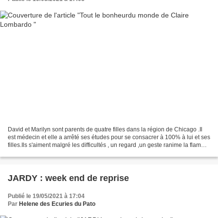
David et Marilyn sont parents de quatre filles dans la région de Chicago .Il
est médecin et elle a arrêté ses études pour se consacrer à 100% à lui et ses
filles.Ils s'aiment malgré les difficultés , un regard ,un geste ranime la flamme
instantanément....
JARDY : week end de reprise
Publié le 19/05/2021 à 17:04
Par
Helene des Ecuries du Pato