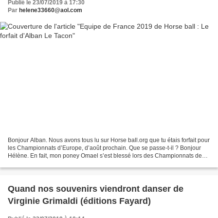
Publié le 23/07/2019 à 17:30
Par
helene33660@aol.com
Bonjour Alban. Nous avons tous lu sur Horse ball.org que tu étais forfait pour
les Championnats d’Europe, d’août prochain. Que se passe-t-il ? Bonjour
Hélène. En fait, mon poney Omael s’est blessé lors des Championnats de
France de Lamotte. De retour...
Quand nos souvenirs viendront danser de
Virginie Grimaldi (éditions Fayard)