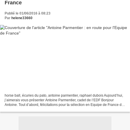
France
Publié le 01/06/2016 à 08:23
Par
helene33660
horse ball, écuries du pato, antoine parmentier, raphael dubois Aujourd’hui,
j’aimerais vous présenter Antoine Parmentier, cadet de l’EDF Bonjour
Antoine. Tout d’abord, félicitations pour ta sélection en Equipe de France des
moins de 16 ans… Comment as-tu...