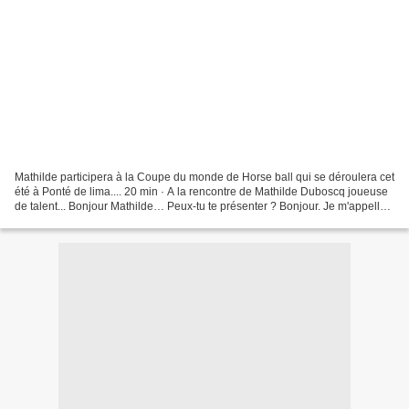
Mathilde participera à la Coupe du monde de Horse ball qui se déroulera cet
été à Ponté de lima.... 20 min · A la rencontre de Mathilde Duboscq joueuse
de talent... Bonjour Mathilde… Peux-tu te présenter ? Bonjour. Je m'appelle
Mathilde Duboscq. J’'ai...