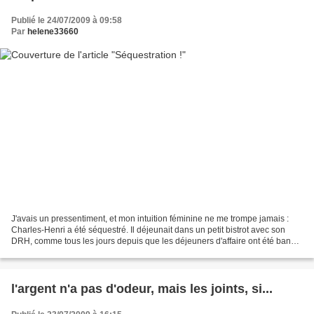
Publié le 24/07/2009 à 09:58
Par
helene33660
J'avais un pressentiment, et mon intuition féminine ne me trompe jamais :
Charles-Henri a été séquestré. Il déjeunait dans un petit bistrot avec son
DRH, comme tous les jours depuis que les déjeuners d'affaire ont été bannis
des notes de frais, quand...
l'argent n'a pas d'odeur, mais les joints, si...