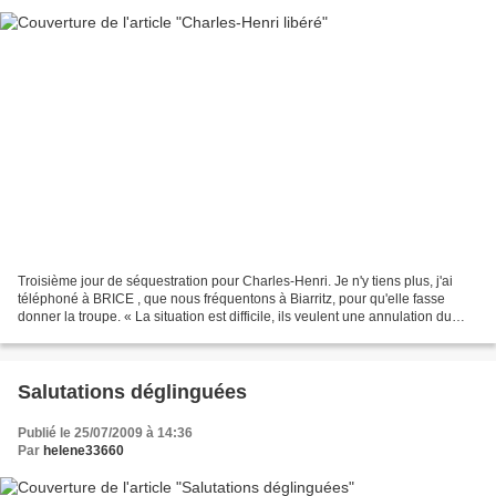
Troisième jour de séquestration pour Charles-Henri. Je n'y tiens plus, j'ai
téléphoné à BRICE , que nous fréquentons à Biarritz, pour qu'elle fasse
donner la troupe. « La situation est difficile, ils veulent une annulation du
plan de licenciement » m'a-t-il...
Salutations déglinguées
Publié le 25/07/2009 à 14:36
Par
helene33660