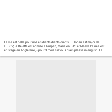
La vie est belle pour nos étudiants diants-diants… Florian est major de
l’ESCP, la Belette est admise à Purpan, Marie en BTS et Maeva l’aînée est
en stage en Angleterre, - pour 3 mois s’il vous plait- please in english. La
Belette aussi avait demandé...