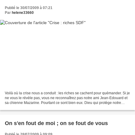
Publié le 30/07/2009 à 07:21
Par
helene33660
Voilà où la crise nous a conduit : les riches se cachent pour quémander. Si je
ne vous le révèle pas, vous ne reconnaîtrez pas notre ami Jean-Edouard et
sa chienne Mazarine. Pourtant ce sont bien eux. Dieu qui protège notre
royaume, qu'avons nous fait...
On s'en fout de moi ; on se fout de vous
Publié le 28/07/2009 à 09:09