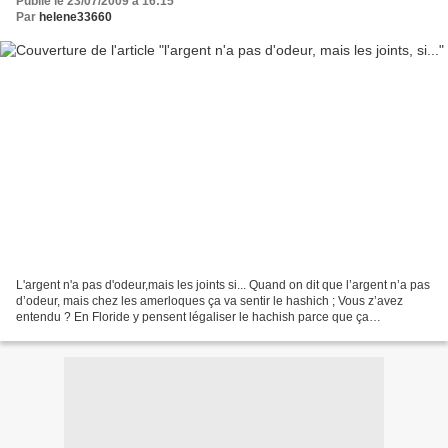
Publié le 23/07/2009 à 16:15
Par
helene33660
L'argent n'a pas d'odeur,mais les joints si... Quand on dit que l’argent n’a pas
d’odeur, mais chez les amerloques ça va sentir le hashich ; Vous z’avez
entendu ? En Floride y pensent légaliser le hachish parce que ça
rapporterait je sais pas combien...