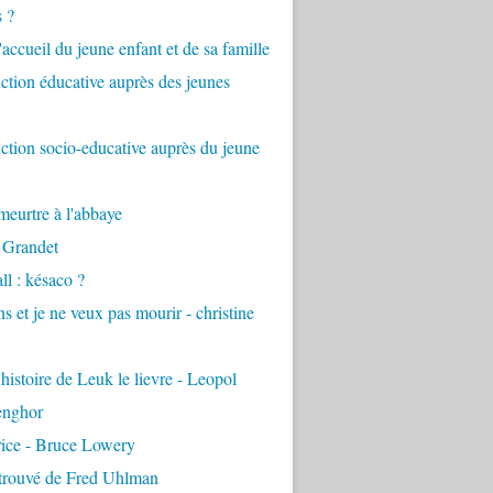
s ?
accueil du jeune enfant et de sa famille
tion éducative auprès des jeunes
tion socio-educative auprès du jeune
eurtre à l'abbaye
 Grandet
ll : késaco ?
ns et je ne veux pas mourir - christine
 histoire de Leuk le lievre - Leopol
enghor
rice - Bruce Lowery
etrouvé de Fred Uhlman