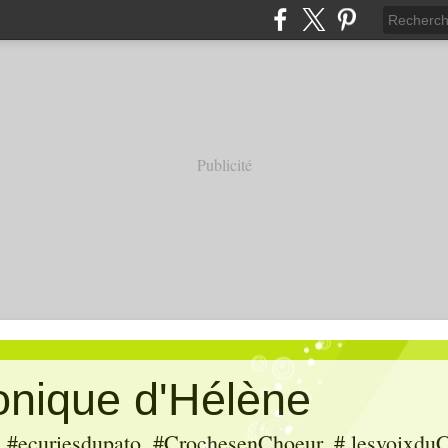
Publicité
ronique d'Hélène
ecuriesdupato, #CrochesenChoeur, # lesvoixduC