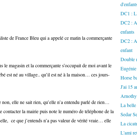
d'enfant
DC1 : L'
DC2 : Ac
enfants
naliste de France Bleu qui a appelé ce matin la commerçante
DC2 : Ac
enfant
Double m
dans le magasin et la commerçante s’occupait de moi avant le
Eugénie
 est né au village.. qu’il est né à la maison… ces jours-
Horse ba
J'ai 15 a
Arnothy
non, elle ne sait rien, qu’elle n’a entendu parlé de rien…
La belle
 contacter la mairie puis note le numéro de téléphone de la
Sedar S
elle, ce que j’entends n’a pas valeur de vérité vraie… elle
La cicat
L'ami r