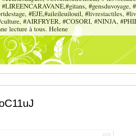
sme, #LIREENCARAVANE,#gitans, #gensduvoyage, #sc
tdestage, #EJE,#aileileuilouil, #livrestactiles, #li
rs, #culture, #AIRFRYER, #COSORI, #NINJA, #P
nne lecture à tous. Helene
unoC11uJ