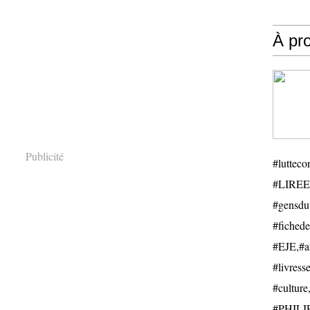
À pr
Publicité
#luttecon
#LIREE
#gensduv
#fichede
#EJE,#ail
#livresse
#cultu
#PHILIP