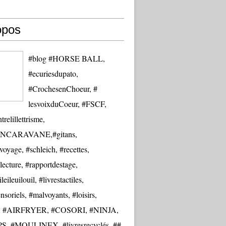
opos
#blog #HORSE BALL,
#ecuriesdupato,
#CrochesenChoeur, #
lesvoixduCoeur, #FSCF,
trelillettrisme,
NCARAVANE,#gitans,
oyage, #schleich, #recettes,
lecture, #rapportdestage,
eileuilouil, #livrestactiles,
nsoriels, #malvoyants, #loisirs,
re, #AIRFRYER, #COSORI, #NINJA,
S, #MOULINEX, #livresrecyclés, ##