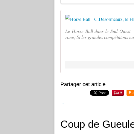
Le Horse Ball dans le Sud Ouest 
zone) Si les grandes compétitions na
Partager cet article
Re
…
Coup de Gueule 