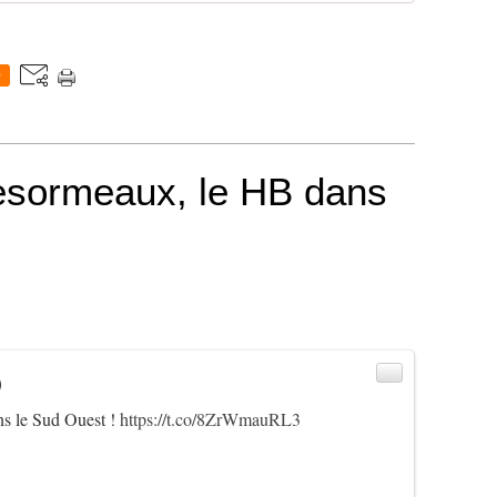
0
esormeaux, le HB dans
)
s le Sud Ouest !
https://t.co/8ZrWmauRL3