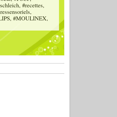
hleich, #recettes,
vressensoriels,
HILIPS, #MOULINEX,