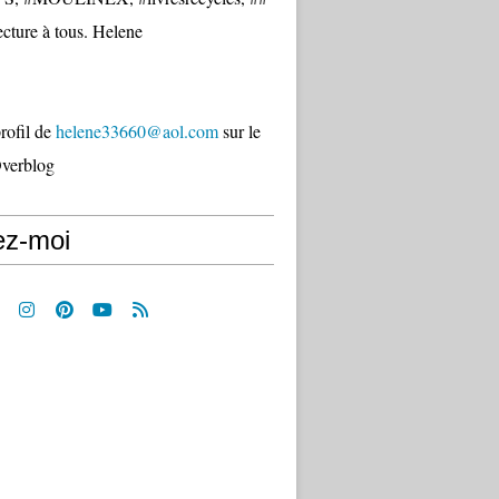
cture à tous. Helene
profil de
helene33660@aol.com
sur le
Overblog
ez-moi