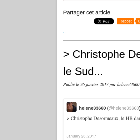
Partager cet article
Repost
…
> Christophe D
le Sud...
Publié le
26 janvier 2017
par helene33660
helene33660 (
@helene33660
> Christophe Desormeaux, le HB dan
January 26, 2017