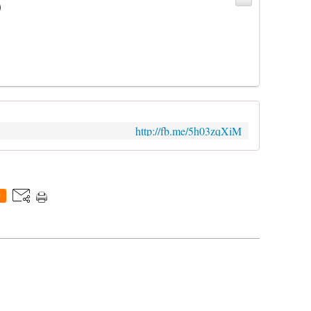
)
http://fb.me/5h03zqXiM
0