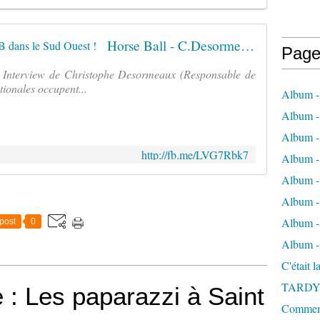
Horse Ball - C.Desormeaux, le HB dans le Sud Ouest !
Page
- Interview de Christophe Desormeaux (Responsable de
tionales occupent...
Album -
Album - 
Album -
http://fb.me/LVG7Rbk7
Album 
Album - 
Album - 
Album - 
post
0
Album -
C'était 
TARDY
: Les paparazzi à Saint
Comment 