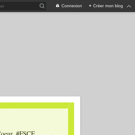
Connexion
+
Créer mon blog
oeur, #FSCF,