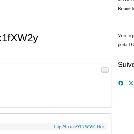
Bonne le
Ak1fXW2y
Voir le 
portail 
Suiv
)
http://fb.me/5T7WWCHor