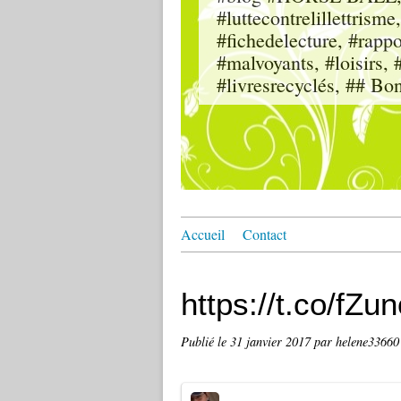
#luttecontrelillettri
#fichedelecture, #rappor
#malvoyants, #loisi
#livresrecyclés, ## Bo
Accueil
Contact
https://t.co/fZ
Publié le
31 janvier 2017
par helene33660