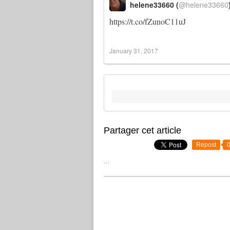
helene33660 (
@helene33660
https://t.co/fZunoC11uJ
January 31, 2017
Partager cet article
Repost
…