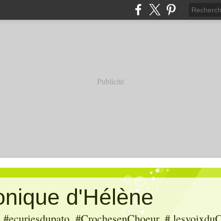
Publicité
ronique d'Hélène
ecuriesdupato, #CrochesenChoeur, # lesvoixduC