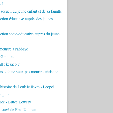
s ?
accueil du jeune enfant et de sa famille
tion éducative auprès des jeunes
tion socio-educative auprès du jeune
eurtre à l'abbaye
 Grandet
ll : késaco ?
ns et je ne veux pas mourir - christine
 histoire de Leuk le lievre - Leopol
enghor
rice - Bruce Lowery
etrouvé de Fred Uhlman