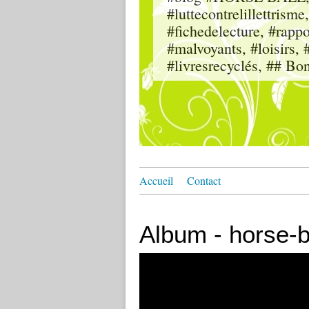
#luttecontrelillettri
#fichedelecture, #rappor
#malvoyants, #loisi
#livresrecyclés, ## Bo
Accueil
Contact
Album - horse-b