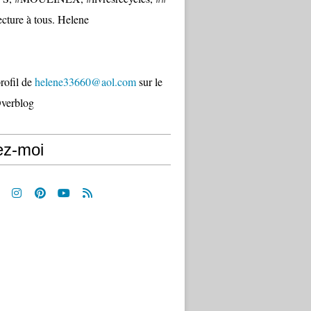
cture à tous. Helene
profil de
helene33660@aol.com
sur le
Overblog
ez-moi