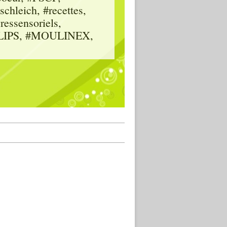
hleich, #recettes,
vressensoriels,
HILIPS, #MOULINEX,