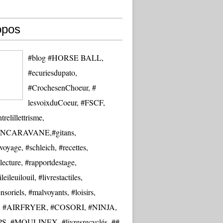
opos
#blog #HORSE BALL,
#ecuriesdupato,
#CrochesenChoeur, #
lesvoixduCoeur, #FSCF,
trelillettrisme,
NCARAVANE,#gitans,
oyage, #schleich, #recettes,
lecture, #rapportdestage,
eileuilouil, #livrestactiles,
nsoriels, #malvoyants, #loisirs,
re, #AIRFRYER, #COSORI, #NINJA,
S, #MOULINEX, #livresrecyclés, ##