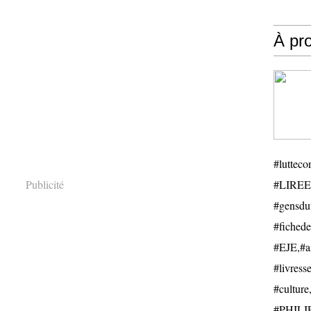
À pr
#luttecon
Publicité
#LIREE
#gensduv
#fichede
#EJE,#ail
#livresse
#cultu
#PHILIP