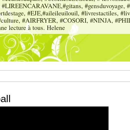
sme, #LIREENCARAVANE,#gitans, #gensduvoyage, #sc
tdestage, #EJE,#aileileuilouil, #livrestactiles, #li
rs, #culture, #AIRFRYER, #COSORI, #NINJA, #P
nne lecture à tous. Helene
all