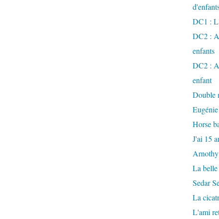
d'enfant
DC1 : L'
DC2 : Ac
enfants
DC2 : Ac
enfant
Double m
Eugénie
Horse ba
J'ai 15 a
Arnothy
La belle
Sedar S
La cicat
L'ami r