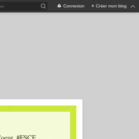
Connexion
+
Créer mon blog
oeur, #FSCF,