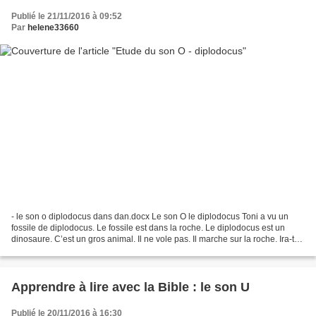
Publié le 21/11/2016 à 09:52
Par
helene33660
- le son o diplodocus dans dan.docx Le son O le diplodocus Toni a vu un
fossile de diplodocus. Le fossile est dans la roche. Le diplodocus est un
dinosaure. C’est un gros animal. Il ne vole pas. Il marche sur la roche. Ira-t-il
au Pôle Nord ? Je lis...
Apprendre à lire avec la Bible : le son U
Publié le 20/11/2016 à 16:30