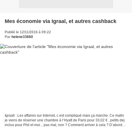
Mes économie via Igraal, et autres cashback
Publié le 12/11/2016 à 09:22
Par
helene33660
Igraall : Les affaires sur Internet, c est compliqué mais ça marche. Ce matin
je viens de réserver une chambre à l’Hyatt de Paris pour 33,02 € , petits dej
inclus pour Phil et moi... pas mal, non ? Comment arriver à cela ? D’abord
avoir un compte sur...