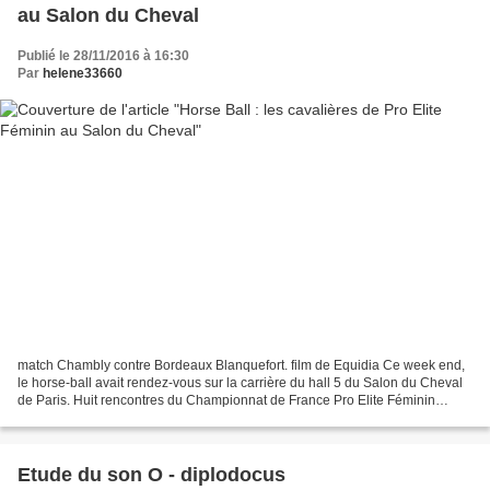
au Salon du Cheval
Publié le 28/11/2016 à 16:30
Par
helene33660
match Chambly contre Bordeaux Blanquefort. film de Equidia Ce week end,
le horse-ball avait rendez-vous sur la carrière du hall 5 du Salon du Cheval
de Paris. Huit rencontres du Championnat de France Pro Elite Féminin
étaient au programme, comptant pour...
Etude du son O - diplodocus