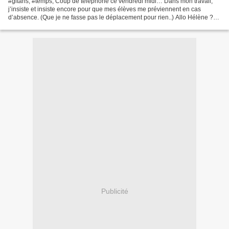
#gitans, #temps, Coup de téléphone ce vendredi midi… Dans mon travail,
j’insiste et insiste encore pour que mes élèves me préviennent en cas
d’absence. (Que je ne fasse pas le déplacement pour rien..) Allo Hélène ?
C’est Dan.Tu viens aujourd'hui ? Oui,...
Publicité