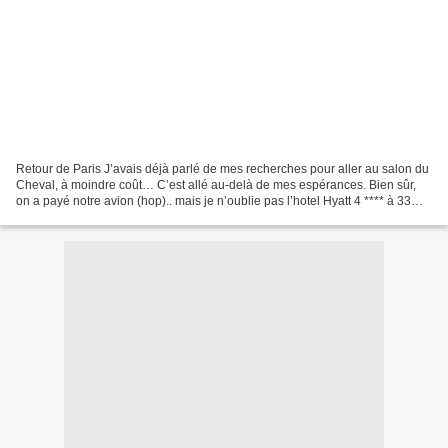
Retour de Paris J’avais déjà parlé de mes recherches pour aller au salon du
Cheval, à moindre coût… C’est allé au-delà de mes espérances. Bien sûr,
on a payé notre avion (hop).. mais je n’oublie pas l’hotel Hyatt 4 **** à 33
euros, petits déjeuners inclus....