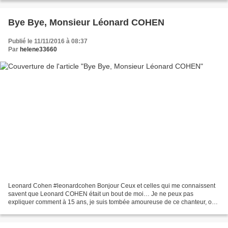
Bye Bye, Monsieur Léonard COHEN
Publié le 11/11/2016 à 08:37
Par
helene33660
Leonard Cohen #leonardcohen Bonjour Ceux et celles qui me connaissent
savent que Leonard COHEN était un bout de moi… Je ne peux pas
expliquer comment à 15 ans, je suis tombée amoureuse de ce chanteur, ou
de la voix de ce chanteur… Mon premier texte ,...