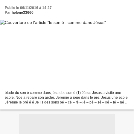
Publié le 06/11/2016 à 14:27
Par
helene33660
étude du son é comme dans jésus Le son é (1) Jésus Jésus a visité une
école. Noé a réparé son arche. Jérémie a joué dans le pré. Jésus une école
Jérémie le pré é é Je lis des sons bé – cé – fé – jé – pé – sé – ké – lé – né –
té – vé –mé – zé – né –dé...