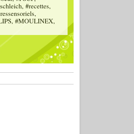
hleich, #recettes,
vressensoriels,
HILIPS, #MOULINEX,