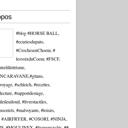
opos
#blog #HORSE BALL,
#ecuriesdupato,
#CrochesenChoeur, #
lesvoixduCoeur, #FSCF,
trelillettrisme,
NCARAVANE,#gitans,
oyage, #schleich, #recettes,
lecture, #rapportdestage,
eileuilouil, #livrestactiles,
nsoriels, #malvoyants, #loisirs,
re, #AIRFRYER, #COSORI, #NINJA,
S, #MOULINEX, #livresrecyclés, ##