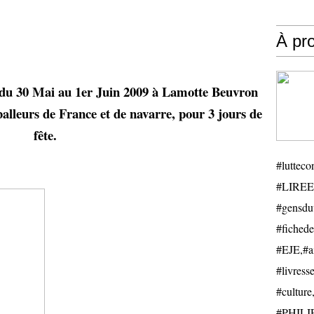
À pr
 du 30 Mai au 1er Juin 2009 à Lamotte Beuvron
balleurs de France et de navarre, pour 3 jours de
fête.
#luttecon
#LIREE
#gensduv
#fichede
#EJE,#ail
#livresse
#cultu
#PHILIP