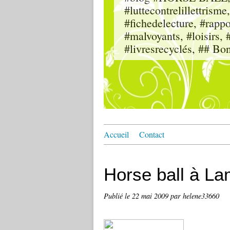
#luttecontrelillettri
#fichedelecture, #rappor
#malvoyants, #loisi
#livresrecyclés, ## Bo
Accueil
Contact
Horse ball à L
Publié le
22 mai 2009
par helene33660