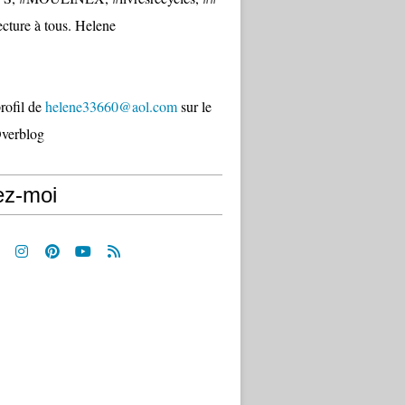
cture à tous. Helene
profil de
helene33660@aol.com
sur le
Overblog
ez-moi