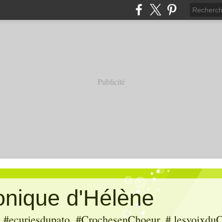
Publicité
ronique d'Hélène
ecuriesdupato, #CrochesenChoeur, # lesvoixduC