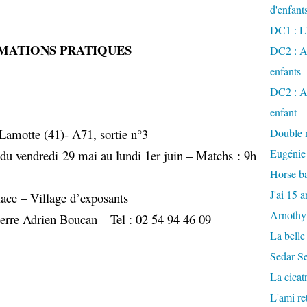
d'enfant
DC1 : L'
MATIONS PRATIQUES
DC2 : Ac
enfants
DC2 : Ac
enfant
 Lamotte (41)- A71, sortie n°3
Double m
Eugénie
 du vendredi 29 mai au lundi 1er juin – Matchs : 9h
Horse ba
J'ai 15 a
lace – Village d’exposants
Arnothy
erre Adrien Boucan – Tel : 02 54 94 46 09
La belle
Sedar S
La cicat
L'ami r