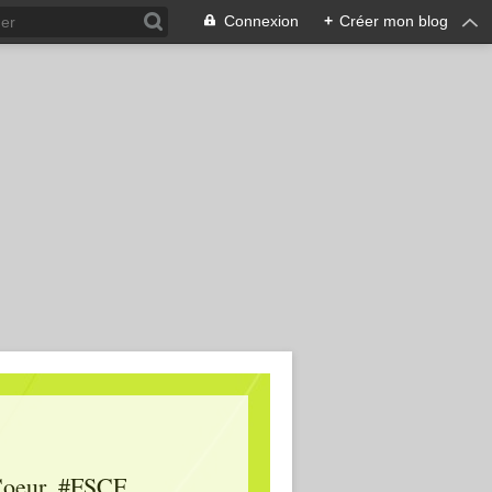
Connexion
+
Créer mon blog
oeur, #FSCF,