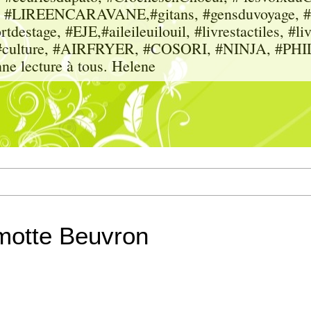
sme, #LIREENCARAVANE,#gitans, #gensduvoyage, #sc
tdestage, #EJE,#aileileuilouil, #livrestactiles, #li
rs, #culture, #AIRFRYER, #COSORI, #NINJA, #P
nne lecture à tous. Helene
amotte Beuvron