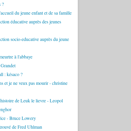
s ?
accueil du jeune enfant et de sa famille
tion éducative auprès des jeunes
tion socio-educative auprès du jeune
eurtre à l'abbaye
 Grandet
ll : késaco ?
ns et je ne veux pas mourir - christine
 histoire de Leuk le lievre - Leopol
enghor
rice - Bruce Lowery
etrouvé de Fred Uhlman