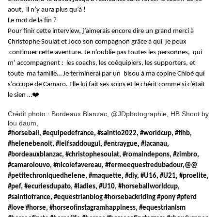
aout, il n’y aura plus qu’à !
Le mot de la fin ?
Pour finir cette interview, j’aimerais encore dire un grand merci à
Christophe Soulat et Joco son compagnon grâce à qui je peux
continuer cette aventure. Je n’oublie pas toutes les personnes, qui
m’ accompagnent : les coachs, les coéquipiers, les supporters, et
toute ma famille… Je terminerai par un bisou à ma copine Chloé qui
s’occupe de Camaro. Elle lui fait ses soins et le chérit comme si c’était
❤️
le sien …
Crédit photo : Bordeaux Blanzac, @JDphotographie, HB Shoot by
lou daum,
#horseball, #equipedefrance, #saintlo2022, #worldcup, #fihb,
#helenebenoit, #leifsaddougui, #entraygue, #lacanau,
#bordeauxblanzac, #christophesoulat, #romaindepons, #zimbro,
#camarolouvo, #nicolefavereau, #fermeequestredubadour,@@
#petitechroniquedhelene, #maquette, #diy, #U16, #U21, #proelite,
#pef, #ecuriesdupato, #ladies, #U10, #horseballworldcup,
#saintlofrance, #equestrianblog #horsebackriding #pony #pferd
#love #horse, #horseofinstagramhappiness, #equestrianism