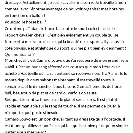
dressage. Actuellement, je suis «cavalier maison ». Je travaille à mon
compte, avec l’énorme avantage de pouvoir organiser mes horaires
en fonction du ballon !
Pourquoi le horse ball ?
Ce qui me plaît dans le horse ball outre le sport collectif c’est le
rapport cavalier-cheval. C’est bien évidemment un couple qui se
forme et à mes yeux c’est ce qui la beauté de ce sport… Il y a aussi le
côté physique et athlétique du sport qui me plaît bien évidemment !
Qui montes tu ?
Mon cheval, c’est Camaro Louvo que j’ai récupéré de mon grand frère
Nahil. C’est un pur sang réformé des courses que mon frère avait
acheté à Hauteville où il avait entamé sa reconversion. Il a 9 ans. Je le
monte depuis deux saisons maintenant. Il est travaillé toute la
semaine sauf le dimanche. Nous faisons 2 entraînements de horse
ball, beaucoup de plat et de cardio. Parfois on saute.
Ses qualités sont sa finesse sur le plat et ses allures. Il est plutôt
rapide et maniable sur le rang de touche. Il me permet de jouer à
n’importe quel poste si besoin.
Camaro Louvo est un bon cheval tant au dressage qu’à l’obstacle. Il
est d’une gentillesse inouïe, ce qui fait qu’il est bien plus qu’un simple
partenaire à mes yeux !