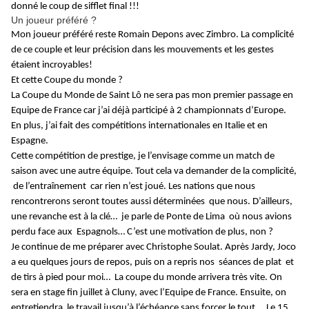
donné le coup de sifflet final !!!
Un joueur préféré ?
Mon joueur préféré reste Romain Depons avec Zimbro. La complicité
de ce couple et leur précision dans les mouvements et les gestes
étaient incroyables!
Et cette Coupe du monde ?
La Coupe du Monde de Saint Lô ne sera pas mon premier passage en
Equipe de France car j’ai déjà participé à 2 championnats d’Europe.
En plus, j’ai fait des compétitions internationales en Italie et en
Espagne.
Cette compétition de prestige, je l’envisage comme un match de
saison avec une autre équipe. Tout cela va demander de la complicité,
de l’entraînement car rien n’est joué. Les nations que nous
rencontrerons seront toutes aussi déterminées que nous. D’ailleurs,
une revanche est à la clé… je parle de Ponte de Lima où nous avions
perdu face aux Espagnols… C’est une motivation de plus, non ?
Je continue de me préparer avec Christophe Soulat. Après Jardy, Joco
a eu quelques jours de repos, puis on a repris nos séances de plat et
de tirs à pied pour moi… La coupe du monde arrivera très vite. On
sera en stage fin juillet à Cluny, avec l’Equipe de France. Ensuite, on
entretiendra le travail jusqu’à l’échéance sans forcer le tout… Le 15