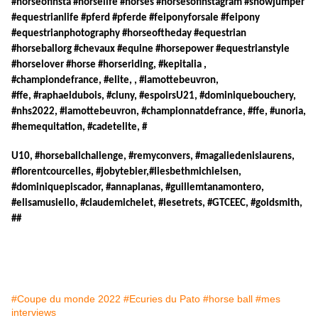
#horseofinsta #horselife #horses #horsesofinstagram #showjumper
#equestrianlife #pferd #pferde #feiponyforsale #feipony
#equestrianphotography #horseoftheday #equestrian
#horseballorg #chevaux #equine #horsepower #equestrianstyle
#horselover #horse #horseriding, #kepitalia ,
#championdefrance, #elite, , #lamottebeuvron,
#ffe, #raphaeldubois, #cluny, #espoirsU21, #dominiquebouchery,
#nhs2022, #lamottebeuvron, #championnatdefrance, #ffe, #unoria,
#hemequitation, #cadetelite, #
U10, #horseballchallenge, #remyconvers, #magaliedenislaurens,
#florentcourcelles, #jobytebier,#liesbethmichielsen,
#dominiquepiscador, #annaplanas, #guillemtanamontero,
#elisamusiello, #claudemichelet, #lesetrets, #GTCEEC, #goldsmith,
##
#Coupe du monde 2022
#Ecuries du Pato
#horse ball
#mes
interviews