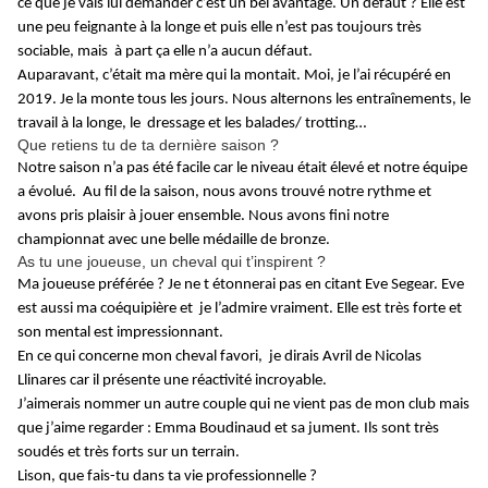
ce que je vais lui demander c’est un bel avantage. Un défaut ? Elle est
une peu feignante à la longe et puis elle n’est pas toujours très
sociable, mais à part ça elle n’a aucun défaut.
Auparavant, c’était ma mère qui la montait. Moi, je l’ai récupéré en
2019. Je la monte tous les jours. Nous alternons les entraînements, le
travail à la longe, le dressage et les balades/ trotting…
Que retiens tu de ta dernière saison ?
Notre saison n’a pas été facile car le niveau était élevé et notre équipe
a évolué. Au fil de la saison, nous avons trouvé notre rythme et
avons pris plaisir à jouer ensemble. Nous avons fini notre
championnat avec une belle médaille de bronze.
As tu une joueuse, un cheval qui t’inspirent ?
Ma joueuse préférée ? Je ne t étonnerai pas en citant Eve Segear. Eve
est aussi ma coéquipière et je l’admire vraiment. Elle est très forte et
son mental est impressionnant.
En ce qui concerne mon cheval favori, je dirais Avril de Nicolas
Llinares car il présente une réactivité incroyable.
J’aimerais nommer un autre couple qui ne vient pas de mon club mais
que j’aime regarder : Emma Boudinaud et sa jument. Ils sont très
soudés et très forts sur un terrain.
Lison, que fais-tu dans ta vie professionnelle ?