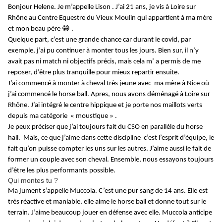
Bonjour Helene.
Je m’appelle Lison . J’ai 21 ans, je vis à Loire sur
Rhône au Centre Equestre du Vieux Moulin qui appartient à ma mère
😁
et mon beau père
.
Quelque part, c’est une grande chance car durant le covid, par
exemple, j’ai pu continuer à monter tous les jours. Bien sur, il n’y
avait pas ni match ni objectifs précis, mais cela m’ a permis de me
reposer, d’être plus tranquille pour mieux repartir ensuite.
J’ai commencé à monter à cheval très jeune avec ma mère à Nice où
j’ai commencé le horse ball. Apres, nous avons déménagé à Loire sur
Rhône. J’ai intégré le centre hippique et je porte nos maillots verts
depuis ma catégorie « moustique » .
Je peux préciser que j’ai toujours fait du CSO en parallèle du horse
hall. Mais, ce que j’aime dans cette discipline c’est l’esprit d’équipe, le
fait qu’on puisse compter les uns sur les autres. J’aime aussi le fait de
former un couple avec son cheval. Ensemble, nous essayons toujours
d’être les plus performants possible.
Qui montes tu ?
Ma jument s’appelle Muccola. C’est une pur sang de 14 ans.
Elle est
très réactive et maniable, elle aime le horse ball et donne tout sur le
terrain. J’aime beaucoup jouer en défense avec elle. Muccola anticipe