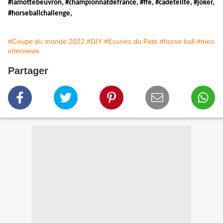
#lamottebeuvron, #championnatdefrance, #ffe, #cadetelite, #joker,
#horseballchallenge,
#Coupe du monde 2022
#DIY
#Ecuries du Pato
#horse ball
#mes
interviews
Partager