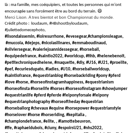
là : ma famille, mes coéquipiers, et toutes les personnes qui m’ont
😄
encouragée sans forcément être au bord du terrain.
Merci Lison. A tres bientot et bon Championnat du monde.
Crédit photo : loudaum, #HBshootbyloudaum,
#juliettedomecephoto,
#lisondaissemin, #loiresurrhone, #evesegear,#championsleague,
#muccola, #dejeps, #nicolasllinares, #emmaboudinaud,
#oliviersegear, #valeriejoannidessegear, #horseball,
#equipedefrance, #saintlo2022, #worldcup, #fihb, #helenebenoit,
#petitechroniquedhelene, #maquette, #diy, #U16, #U21, #proelite,
#pef, #ecuriesdupato, #ladies, #U10, #horseballworldcup,
#saintlofrance, #equestrianblog #horsebackriding #pony #pferd
#love #horse, #horseofinstagramhappiness, #equestrianism
#horseofinsta #horselife #horses #horsesofinstagram #showjumper
#equestrianlife #pferd #pferde #feiponyforsale #feipony
#equestrianphotography #horseoftheday #equestrian
#horseballorg #chevaux #equine #horsepower #equestrianstyle
#horselover #horse #horseriding, #kepitalia ,
#championdefrance, #elite, , #lamottebeuvron,
#ffe, #raphaeldubois, #cluny, #espoirsU21, #nhs2022,