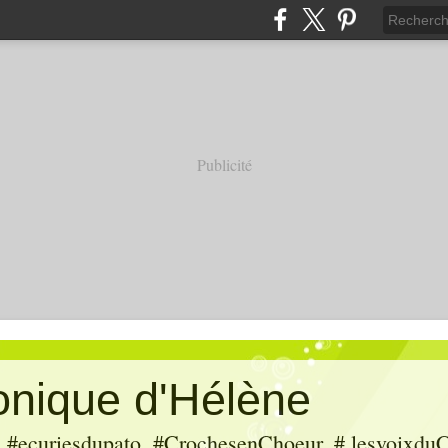
Publicité
ronique d'Hélène
ecuriesdupato, #CrochesenChoeur, # lesvoixduC