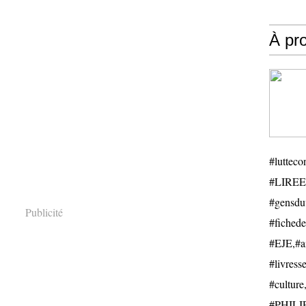
À pr
#luttecon
#LIREE
#gensduv
Publicité
#fichede
#EJE,#ail
#livresse
#cultu
#PHILIP