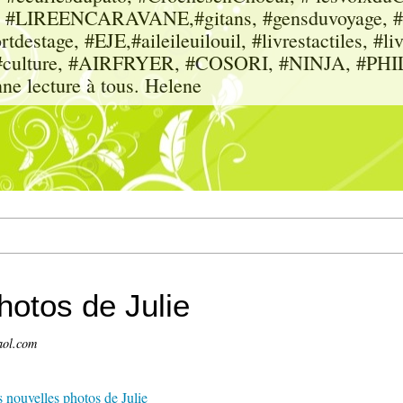
sme, #LIREENCARAVANE,#gitans, #gensduvoyage, #sc
tdestage, #EJE,#aileileuilouil, #livrestactiles, #li
rs, #culture, #AIRFRYER, #COSORI, #NINJA, #P
nne lecture à tous. Helene
hotos de Julie
aol.com