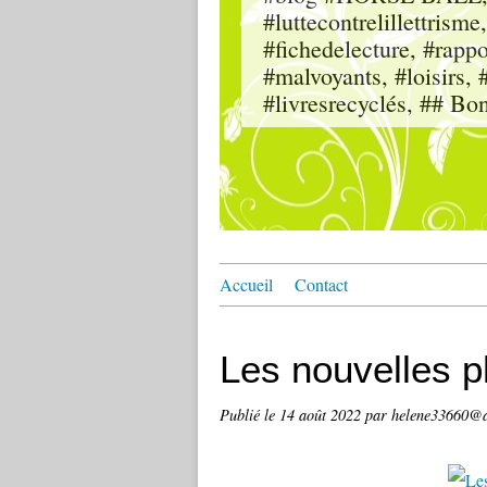
#luttecontrelillettri
#fichedelecture, #rappor
#malvoyants, #loisi
#livresrecyclés, ## Bo
Accueil
Contact
Les nouvelles p
Publié le
14 août 2022
par helene33660@