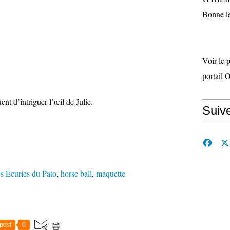
Bonne le
Voir le 
portail 
nt d’intriguer l’œil de Julie.
Suiv
s Ecuries du Pato
,
horse ball
,
maquette
post
0