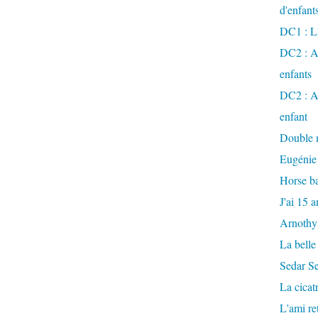
d'enfant
DC1 : L'
DC2 : Ac
enfants
DC2 : Ac
enfant
Double m
Eugénie
Horse ba
J'ai 15 a
Arnothy
La belle
Sedar S
La cicat
L'ami r