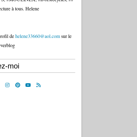
cture à tous. Helene
profil de
helene33660@aol.com
sur le
Overblog
ez-moi