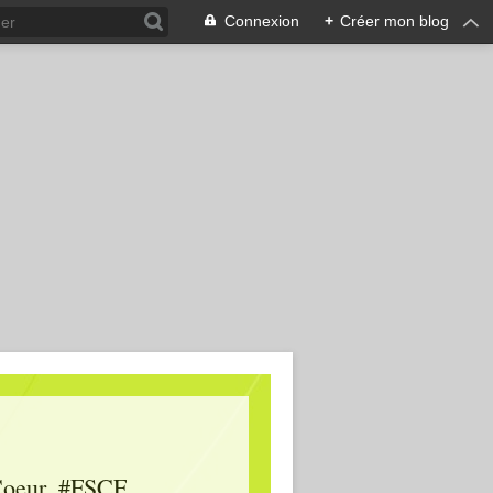
Connexion
+
Créer mon blog
oeur, #FSCF,