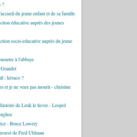
s ?
accueil du jeune enfant et de sa famille
tion éducative auprès des jeunes
tion socio-educative auprès du jeune
eurtre à l'abbaye
 Grandet
ll : késaco ?
ns et je ne veux pas mourir - christine
 histoire de Leuk le lievre - Leopol
enghor
rice - Bruce Lowery
etrouvé de Fred Uhlman