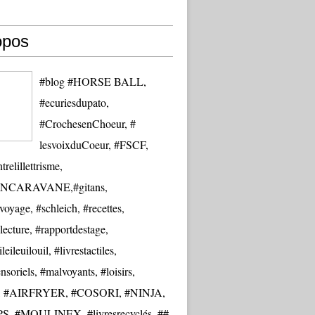
opos
#blog #HORSE BALL,
#ecuriesdupato,
#CrochesenChoeur, #
lesvoixduCoeur, #FSCF,
trelillettrisme,
NCARAVANE,#gitans,
oyage, #schleich, #recettes,
lecture, #rapportdestage,
eileuilouil, #livrestactiles,
nsoriels, #malvoyants, #loisirs,
re, #AIRFRYER, #COSORI, #NINJA,
S, #MOULINEX, #livresrecyclés, ##