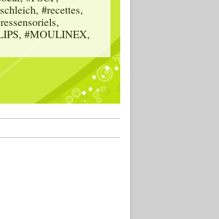
hleich, #recettes,
vressensoriels,
HILIPS, #MOULINEX,