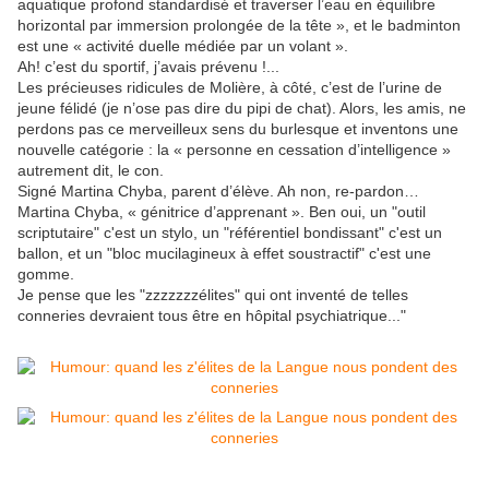
aquatique profond standardisé et traverser l’eau en équilibre
horizontal par immersion prolongée de la tête », et le badminton
est une « activité duelle médiée par un volant ».
Ah! c’est du sportif, j’avais prévenu !...
Les précieuses ridicules de Molière, à côté, c’est de l’urine de
jeune félidé (je n’ose pas dire du pipi de chat). Alors, les amis, ne
perdons pas ce merveilleux sens du burlesque et inventons une
nouvelle catégorie : la « personne en cessation d’intelligence »
autrement dit, le con.
Signé Martina Chyba, parent d’élève. Ah non, re-pardon…
Martina Chyba, « génitrice d’apprenant ». Ben oui, un "outil
scriptutaire" c'est un stylo, un "référentiel bondissant" c'est un
ballon, et un "bloc mucilagineux à effet soustractif" c'est une
gomme.
Je pense que les "zzzzzzzélites" qui ont inventé de telles
conneries devraient tous être en hôpital psychiatrique..."