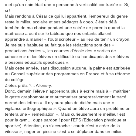
» et qu’un nain était une « personne à verticalité contrariée ». Si,
si !
Mais rendons à César ce qui lui appartient, l’empereur du genre
reste le milieu scolaire et ses pédagos à gogo. J’étais déjà
tombée de ma chaise pendant une soirée de parents quand la
maîtresse a écrit sur le tableau que nos enfants allaient
apprendre à manier « l’outil scripteur » au lieu de tenir un crayon.
Je me suis habituée au fait que les rédactions sont des «
productions écrites », les courses d’école des « sorties de
cohésion » et les élèves en difficulté ou handicapés des « élèves
à besoins éducatifs spécifiques ».
Mais cette année, sans discussion aucune, la palme est attribuée
au Conseil supérieur des programmes en France et à sa réforme
du collège.
Z’êtes prêts ?... Allons-y.
Donc, demain l’élève n’apprendra plus à écrire mais à « maitriser
le geste graphomoteur et automatiser progressivement le tracé
normé des lettres ». Il n’y aura plus de dictée mais une «
vigilance orthographique ». Quand un élève aura un problème on
tentera une « remédiation ». Mais curieusement le meilleur est
pour la gym… oups pardon ! pour l’EPS (Education physique et
sportive). Attention, on s’accroche : courir c’est « créer de la
vitesse », nager en piscine c’est « se déplacer dans un milieu