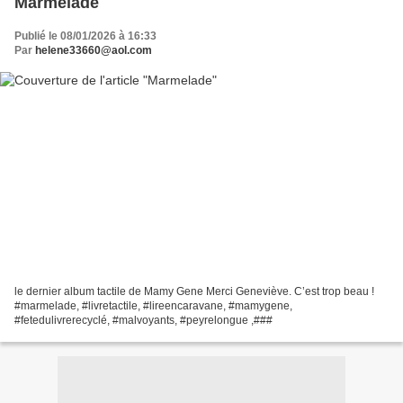
Marmelade
Publié le 08/01/2026 à 16:33
Par
helene33660@aol.com
le dernier album tactile de Mamy Gene Merci Geneviève. C’est trop beau !
#marmelade, #livretactile, #lireencaravane, #mamygene,
#fetedulivrerecyclé, #malvoyants, #peyrelongue ,###