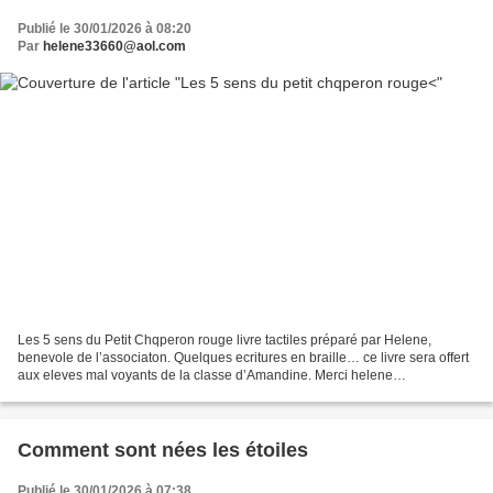
Publié le 30/01/2026 à 08:20
Par
helene33660@aol.com
Les 5 sens du Petit Chqperon rouge livre tactiles préparé par Helene,
benevole de l’associaton. Quelques ecritures en braille… ce livre sera offert
aux eleves mal voyants de la classe d’Amandine. Merci helene
#helene33660, #livretactile, #petitchaperonrouge,#lireencaravane,...
Comment sont nées les étoiles
Publié le 30/01/2026 à 07:38