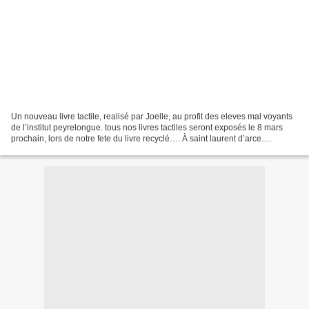
Un nouveau livre tactile, realisé par Joelle, au profit des eleves mal voyants
de l’institut peyrelongue. tous nos livres tactiles seront exposés le 8 mars
prochain, lors de notre fete du livre recyclé…. À saint laurent d’arce.
#fondationsncf, #lireencaravane,...