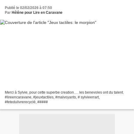
Publié le 02/02/2026 à 07:50
Par
Hélène pour Lire en Caravane
Merci à Sylvie, pour cette superbe creation…. les benevoles ont du talent.
#lireencaravane, #jeuxtactiles, #malvoyants, # sylvieerrart,
#fetedulivrerecyclé, #####