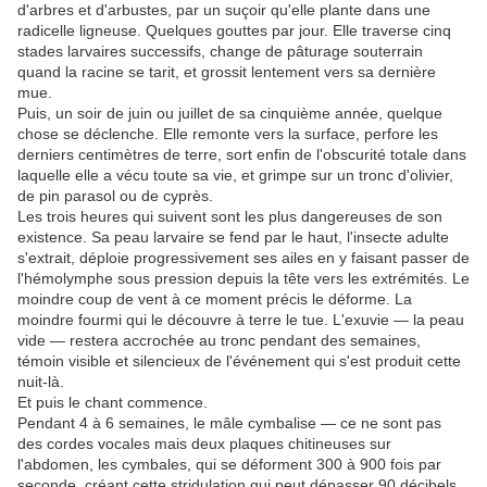
d'arbres et d'arbustes, par un suçoir qu'elle plante dans une
radicelle ligneuse. Quelques gouttes par jour. Elle traverse cinq
stades larvaires successifs, change de pâturage souterrain
quand la racine se tarit, et grossit lentement vers sa dernière
mue.
Puis, un soir de juin ou juillet de sa cinquième année, quelque
chose se déclenche. Elle remonte vers la surface, perfore les
derniers centimètres de terre, sort enfin de l'obscurité totale dans
laquelle elle a vécu toute sa vie, et grimpe sur un tronc d'olivier,
de pin parasol ou de cyprès.
Les trois heures qui suivent sont les plus dangereuses de son
existence. Sa peau larvaire se fend par le haut, l'insecte adulte
s'extrait, déploie progressivement ses ailes en y faisant passer de
l'hémolymphe sous pression depuis la tête vers les extrémités. Le
moindre coup de vent à ce moment précis le déforme. La
moindre fourmi qui le découvre à terre le tue. L'exuvie — la peau
vide — restera accrochée au tronc pendant des semaines,
témoin visible et silencieux de l'événement qui s'est produit cette
nuit-là.
Et puis le chant commence.
Pendant 4 à 6 semaines, le mâle cymbalise — ce ne sont pas
des cordes vocales mais deux plaques chitineuses sur
l'abdomen, les cymbales, qui se déforment 300 à 900 fois par
seconde, créant cette stridulation qui peut dépasser 90 décibels