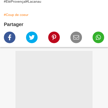
#ÉtéProvençal#Lacanau
#Coup de coeur
Partager