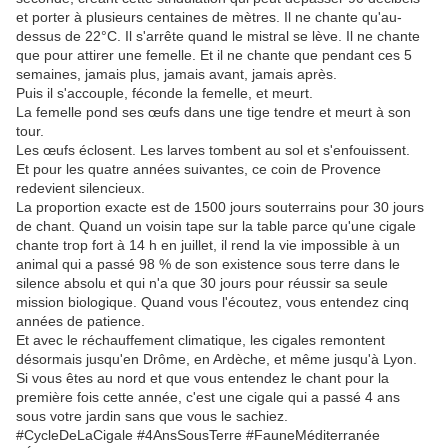
et porter à plusieurs centaines de mètres. Il ne chante qu'au-
dessus de 22°C. Il s'arrête quand le mistral se lève. Il ne chante
que pour attirer une femelle. Et il ne chante que pendant ces 5
semaines, jamais plus, jamais avant, jamais après.
Puis il s'accouple, féconde la femelle, et meurt.
La femelle pond ses œufs dans une tige tendre et meurt à son
tour.
Les œufs éclosent. Les larves tombent au sol et s'enfouissent.
Et pour les quatre années suivantes, ce coin de Provence
redevient silencieux.
La proportion exacte est de 1500 jours souterrains pour 30 jours
de chant. Quand un voisin tape sur la table parce qu'une cigale
chante trop fort à 14 h en juillet, il rend la vie impossible à un
animal qui a passé 98 % de son existence sous terre dans le
silence absolu et qui n'a que 30 jours pour réussir sa seule
mission biologique. Quand vous l'écoutez, vous entendez cinq
années de patience.
Et avec le réchauffement climatique, les cigales remontent
désormais jusqu'en Drôme, en Ardèche, et même jusqu'à Lyon.
Si vous êtes au nord et que vous entendez le chant pour la
première fois cette année, c'est une cigale qui a passé 4 ans
sous votre jardin sans que vous le sachiez.
#CycleDeLaCigale #4AnsSousTerre #FauneMéditerranée