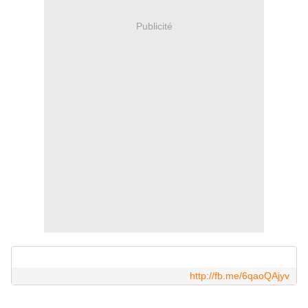
Publicité
http://fb.me/6qaoQAjyv