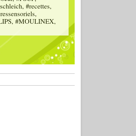
hleich, #recettes,
vressensoriels,
HILIPS, #MOULINEX,