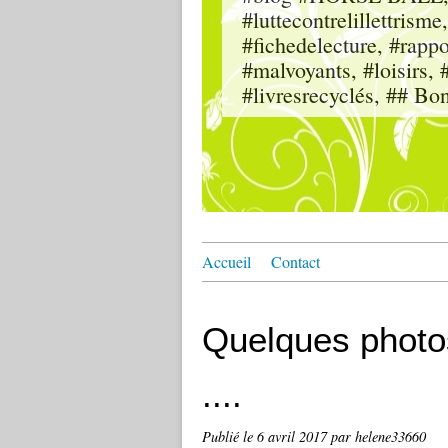
#luttecontrelillettri
#fichedelecture, #rappor
#malvoyants, #loisi
#livresrecyclés, ## Bo
Accueil
Contact
Quelques photos
....
Publié le
6 avril 2017
par helene33660