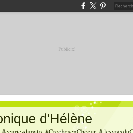
Publicité
ronique d'Hélène
ecuriesdupato, #CrochesenChoeur, # lesvoixduC