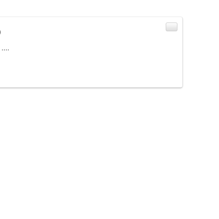
)
....