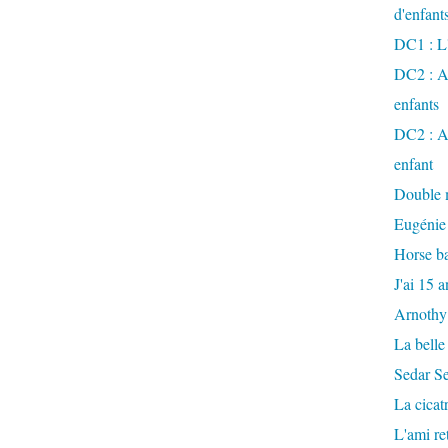
d'enfant
DC1 : L'
DC2 : Ac
enfants
DC2 : Ac
enfant
Double m
Eugénie
Horse ba
J'ai 15 a
Arnothy
La belle
Sedar S
La cicat
L'ami r