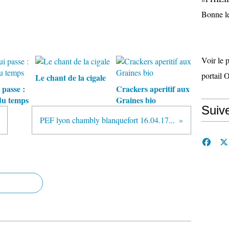
Bonne le
Voir le 
portail 
Le chant de la cigale
 passe :
Crackers aperitif aux
du temps
Graines bio
Suiv
PEF lyon chambly blanquefort 16.04.17...