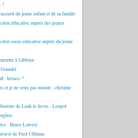
s ?
accueil du jeune enfant et de sa famille
tion éducative auprès des jeunes
tion socio-educative auprès du jeune
eurtre à l'abbaye
 Grandet
ll : késaco ?
ns et je ne veux pas mourir - christine
 histoire de Leuk le lievre - Leopol
enghor
rice - Bruce Lowery
etrouvé de Fred Uhlman