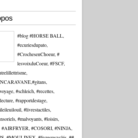
opos
#blog #HORSE BALL,
#ecuriesdupato,
#CrochesenChoeur, #
lesvoixduCoeur, #FSCF,
trelillettrisme,
NCARAVANE,#gitans,
oyage, #schleich, #recettes,
lecture, #rapportdestage,
eileuilouil, #livrestactiles,
nsoriels, #malvoyants, #loisirs,
re, #AIRFRYER, #COSORI, #NINJA,
S, #MOULINEX, #livresrecyclés, ##