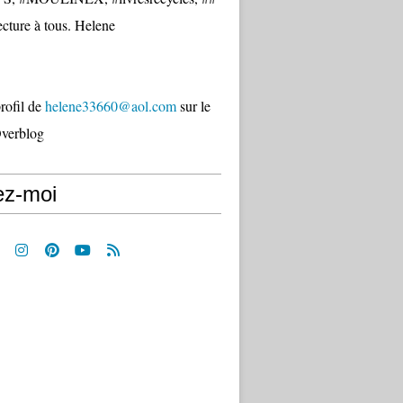
cture à tous. Helene
profil de
helene33660@aol.com
sur le
Overblog
ez-moi