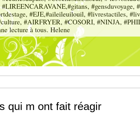
sme, #LIREENCARAVANE,#gitans, #gensduvoyage, #sc
tdestage, #EJE,#aileileuilouil, #livrestactiles, #li
rs, #culture, #AIRFRYER, #COSORI, #NINJA, #P
nne lecture à tous. Helene
 qui m ont fait réagir