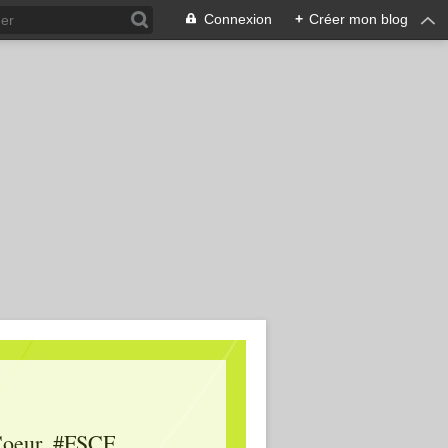
Connexion
+
Créer mon blog
oeur, #FSCF,