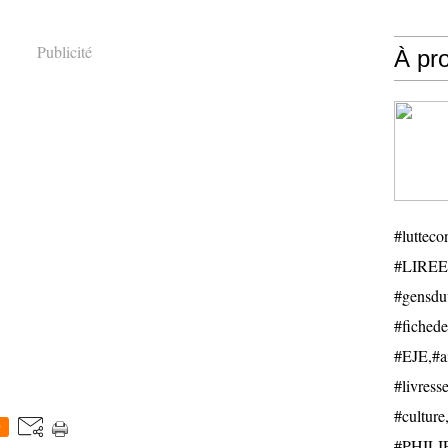
Publicité
À pr
#luttecon
#LIREE
#gensduv
#fichede
#EJE,#ail
#livresse
#cultu
0
#PHILIP