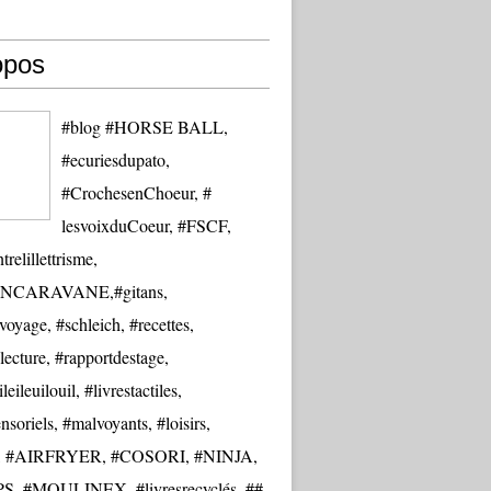
opos
#blog #HORSE BALL,
#ecuriesdupato,
#CrochesenChoeur, #
lesvoixduCoeur, #FSCF,
trelillettrisme,
NCARAVANE,#gitans,
oyage, #schleich, #recettes,
lecture, #rapportdestage,
eileuilouil, #livrestactiles,
nsoriels, #malvoyants, #loisirs,
re, #AIRFRYER, #COSORI, #NINJA,
S, #MOULINEX, #livresrecyclés, ##