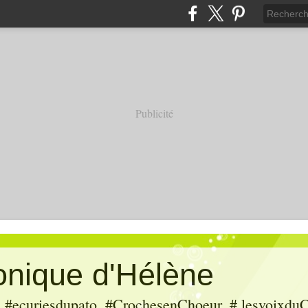
Publicité
ronique d'Hélène
ecuriesdupato, #CrochesenChoeur, # lesvoixduC