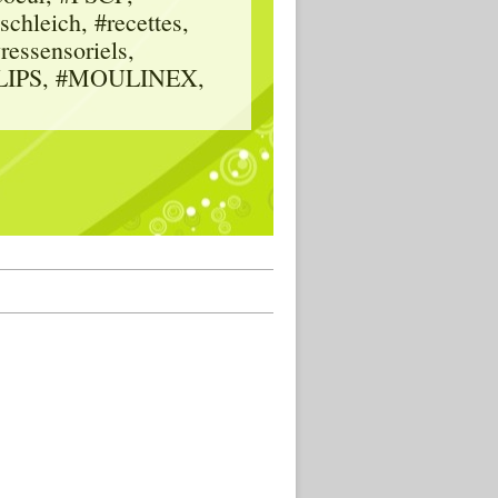
hleich, #recettes,
vressensoriels,
HILIPS, #MOULINEX,