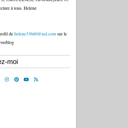
cture à tous. Helene
profil de
helene33660@aol.com
sur le
Overblog
ez-moi