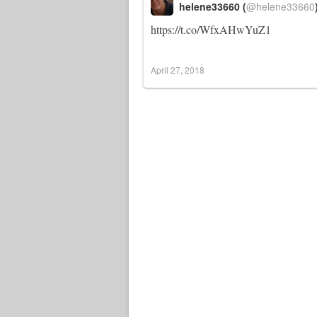
helene33660 (
@helene33660
https://t.co/WfxAHwYuZ1
April 27, 2018