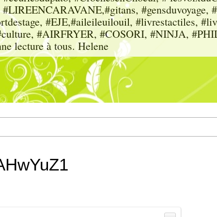
sme, #LIREENCARAVANE,#gitans, #gensduvoyage, #sc
tdestage, #EJE,#aileileuilouil, #livrestactiles, #li
rs, #culture, #AIRFRYER, #COSORI, #NINJA, #P
nne lecture à tous. Helene
fxAHwYuZ1