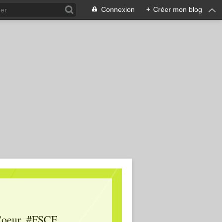
Connexion
+
Créer mon blog
oeur, #FSCF,