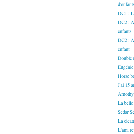
d'enfant
DC1 : L'
DC2 : Ac
enfants
DC2 : Ac
enfant
Double m
Eugénie
Horse ba
J'ai 15 a
Arnothy
La belle
Sedar S
La cicat
L'ami r