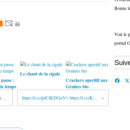
Bonne le
0
Voir le 
portail 
Suiv
Le chant de la cigale
 passe :
Crackers aperitif aux
du temps
Graines bio
Horse Ball - CLUNY : la situation sanitaire !...
https://t.co/plClKDGuVv https://t.co/K2SkVixpnM