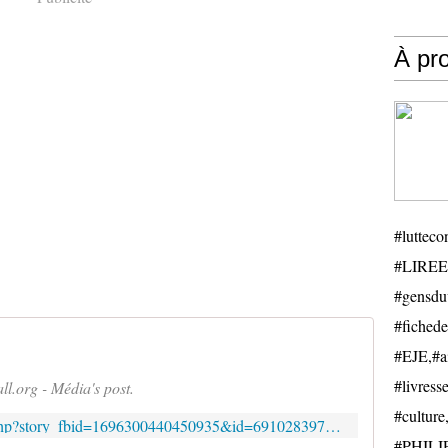
À pr
#luttecon
#LIREE
#gensduv
#fichede
#EJE,#ail
#livresse
l.org - Média's post.
#cultu
https://www.facebook.com/story.php?story_fbid=1696300440450935&id=691028397644816
#PHILIP