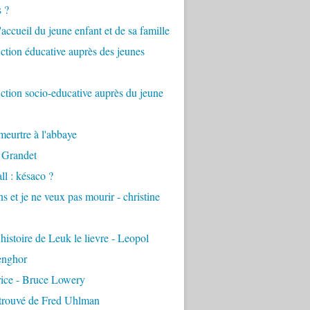
s ?
accueil du jeune enfant et de sa famille
tion éducative auprès des jeunes
tion socio-educative auprès du jeune
eurtre à l'abbaye
 Grandet
ll : késaco ?
ns et je ne veux pas mourir - christine
 histoire de Leuk le lievre - Leopol
enghor
rice - Bruce Lowery
etrouvé de Fred Uhlman