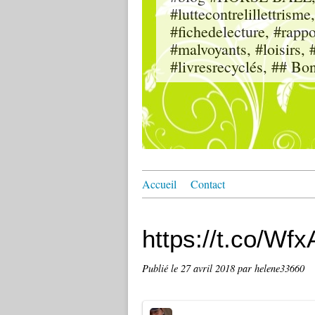
#luttecontrelillettri
#fichedelecture, #rappor
#malvoyants, #loisi
#livresrecyclés, ## Bo
Accueil
Contact
https://t.co/W
Publié le
27 avril 2018
par helene33660