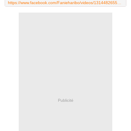
https://www.facebook.com/Fanieharibo/videos/1314482655350350/?t=3
Publicité