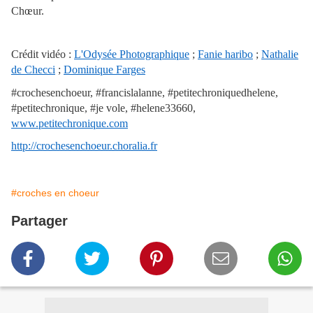
Chœur.
Crédit vidéo :
L'Odysée Photographique
;
Fanie haribo
;
Nathalie
de Checci
;
Dominique Farges
#crochesenchoeur, #francislalanne, #petitechroniquedhelene,
#petitechronique, #je vole, #helene33660,
www.petitechronique.com
http://crochesenchoeur.choralia.fr
#croches en choeur
Partager