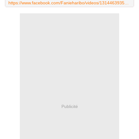
https://www.facebook.com/Fanieharibo/videos/1314463935352222/?t=9
Publicité